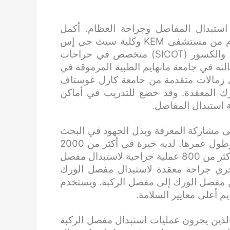
تبدال المفاصل وجراحة العظام. أكمل
دراساته العليا، وحصل على ماجستير في جراحة العظام من مستشفى KEM وكلية سيث جي إس
الطبية. وهو زميل في الجمعية الدولية لجراحة العظام والكسور (SICOT) متخصص في جراحات
الته في جامعة مانهايم الطبية المرموقة في
ى زمالات متقدمة من جامعة كارل غوستاف
ك المعقدة. وقد خضع للتدريب في أماكن
ة استبدال المفاصل.
ى مشاركة المعرفة وبذل الجهود في البحث
والتطوير، بهدف وحيد هو زيادة معدل نجاح الجراحات وطول عمرها. لديه خبرة في أكثر من 2000
عملية جراحية ناجحة لاستبدال مفصل الورك والركبة، وأكثر من 800 عملية جراحية لاستبدال مفصل
يجري جراحة معقدة لاستبدال مفصل الورك
لاستبدال المباشر من مفصل الورك إلى مفصل الركبة. ويستخدم
 أعلى معايير السلامة.
 الذين يجرون عمليات استبدال مفصل الركبة