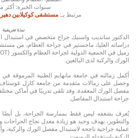
سنوات الخبرة: أكثر من 15 عا
مرتبط بـ:
مستشفى كوكيلابين دهيرو
نبذة تعريفية
الدكتور سانديب واسنيك جراح متخصص في استبدال ال
الورك والركبة لدى البالغين.
أكمل زمالته في جامعة مانهايم الطبية المرموقة في أ
وحصل على زمالات متقدمة من جامعة كارل غوستاف ف
مفصل الورك المعقدة. وقد تلقى تدريبًا في أماكن مختلفة 
جراحة استبدال المفاصل.
يُعرف بشغفه ليس فقط بممارسة الجراحة، بل أيضًا 
الركبة باستخدام الروبوت.