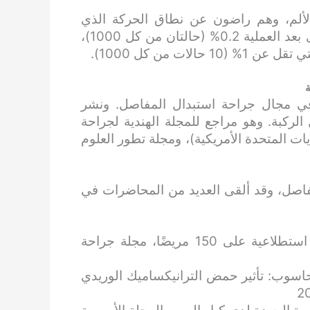
من الألم، وهم راضون عن نطاق الحركة الذي
يحققونه بعد جراحة استبدال المفصل. تبلغ نسبة العدوى بعد العملية 0.2% (حالتان من كل 1000)،
ات من كل 1000).
ة
 في مجال جراحة استبدال المفاصل. ونشر
لركبة. وهو مراجع للمجلة الهندية لجراحة
يات المتحدة الأمريكية)، ومجلة تطور العلوم
اصل، وقد ألقى العديد من المحاضرات في
“استبدال الركبة الكلي الثنائي المتزامن: دراسة استطلاعية على 150 مريضًا، مجلة جراحة
حاسوب: تأثير حمض الترانيكساميك الوريدي