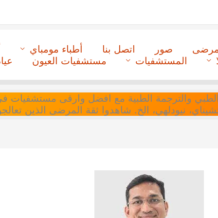
لمرضى
صور
اتصل بنا
أطباء مومباي
أ
المستشفيات
مستشفيات العيون
عيا
ل التنسيق الطبي والترجمة الطبية مع افضل وارقى مستشفيات
 تشيناي، نيودلهي، الخ. شاهدوا ثقة المرضى الذين تعالجو