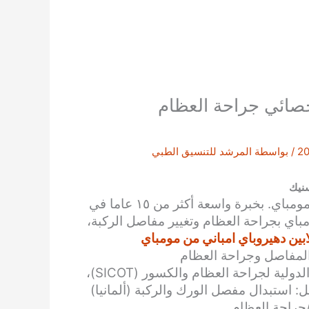
خصائي جراحة العظام
/ بواسطة
المرشد للتنسيق الطبي
سنيك
أفضل أخصائي جراحة العظام واستبدال المفاصل في مومباي. بخبرة واسعة أكثر من ١٥ عاما في
اي بجراحة العظام وتغيير مفاصل الركبة،
ين دهيروباي امباني من مومباي
لمفاصل وجراحة العظام
المؤهلات: ماجستير في جراحة العظام، زميل الجمعية الدولية لجراحة العظام والكسور (SICOT)،
 استبدال مفصل الورك والركبة (ألمانيا)
جراحة العظام