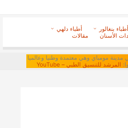
طباء بنغالور
أطباء دلهي
دات الأسنان
مقالات
 في مدينة مومباي وهي معتمدة وطنيا وعالميا
ا:
المرشد للتنسيق الطبي – YouTube