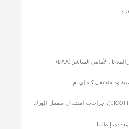
قدة
دخل الأمامي المباشر (DAA)
بية ومستشفى كيه إي إم
زمالة الجمعية الدولية لجراحة العظام والكسور (SICOT)، جراحات استبدال مفصل الورك
عقدة، إيطاليا