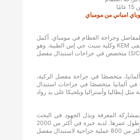
مًا
باي امباني من مومباي
مفاصل وجراحة العظام في مومباي. أكمل
دراساته العليا، ماجستير في جراحة العظام، من مستشفى KEM وكلية سيث جي إس الطبية. وهو
زميل في الجمعية الدولية لجراحة العظام والكسور (SICOT) متخصص في جراحات استبدال مفصل
لمانيا، متخصصًا في جراحة مفصل الركبة،
ي ألمانيا متخصصًا في جراحات استبدال
مثل إيطاليا وأستراليا وبلجيكا على يد رواد
بمشاركة المعرفة وبذل الجهود في البحث
والتطوير، بهدف وحيد هو زيادة معدل نجاح الجراحات وطول عمرها. لديه خبرة في أكثر من 2000
عملية جراحية ناجحة لاستبدال مفصل الورك والركبة، وأكثر من 800 عملية جراحية لاستبدال مفصل