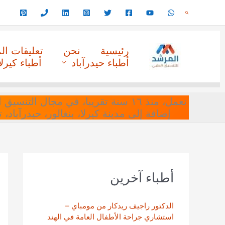
خطي
البحث
لى
لمحتوى
رئيسية
نحن
تعليقات ا
أطباء حيدرآباد
أطباء كيرلا
نعمل، منذ ١٦ سنة تقريبا، في مجا
إضافة إلى مدينة كيرلا، بنغالور، حيدرآباد،
أطباء آخرين
الدكتور راجيف ريدكار من مومباي –
استشاري جراحة الأطفال العامة في الهند