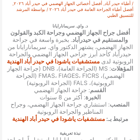
/
أطباء حيدر آباد
,
أفضل أخصائي الجهاز الهضمي في حيدر أباد ٢٠٢٦
,
أفضل أطباء الجراحة العامة في حيدر أباد ٢٠٢٦
/ بواسطة
المرشد
للتنسيق الطبي
د. واي. سريمانارايانا
أفضل جراح الجهاز الهضمي وجراحة الكبد والقولون
والمستقيم
في حيدرآباد
. بخبرة واسعة في جراحة
الجهاز الهضمي، يشتهر الدكتور واي. سريمانارايانا من
حيدرآباد كأحد أبرز جراحي الجهاز الهضمي والجراحة
الروبوتية لدى
مستشفيات ياشودا في حيدر أباد الهندية
المؤهلات
: MS (الجراحة العامة)، DNB (جراحة الجهاز
الهضمي)، FMAS، FIAGES، FICRS (الجراحة
الروبوتية)، FALS (الجراحة الروبوتية)
القسم
: جراحة الجهاز الهضمي
الخبرة
: أكثر من 8 سنوات
المنصب
: استشاري جراحة الجهاز الهضمي، وجراح
المناظير والجراحة الروبوتية
مرتبط بـ:
مستشفيات ياشودا في حيدر أباد الهندية
نبذة تعريفية
يعمل الدكتور واي. سريمانارايانا استشارياً لجراحة