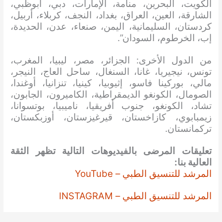
الكويت، البحرين، منامة، الإمارات، دبي، أبوظبي،
الشارقة، العين، العراق، بغداد، النجف، كربلاء، أربيل،
كردستان، السليمانية، اليمن، صنعاء، عدن، الحديدة،
إب، الخرطوم، السودان”.
من الدول الأخرى: الجزائر، مصر، ليبيا، المغرب،
تونس، نيجيريا، غانا، السنغال، ساحل العاج، النيجر،
مالي، بوركينا فاسو، إثيوبيا، كينيا، تنزانيا، أوغندا،
الصومال، الكونغو الديمقراطية، الكاميرون، الجابون،
تشاد، الكونغو، جنوب أفريقيا، ناميبيا، بوتسوانا،
زيمبابوي، كازاخستان، قيرغيزستان، أوزبكستان،
تركمانستان.
تعليقات المرضى بالفيديوهات التالية تظهر الثقة
العالية بنا:
المرشد للتنسيق الطبي – YouTube
المرشد للتنسيق الطبي – INSTAGRAM