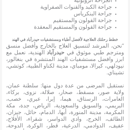
الجراحة الروبوتية
جراحة الكبد والقنوات الصفراوية
جراحة البنكرياس
جراحة القولون والمستقيم
جراحة القولون والمستقيم المعقدة
خطط رحلتك العلاجية لأفضل أطباء ومستشفيات حيدرآباد في الهند
“نحن، المرشد لتنسيق العلاج بالخارج وأفضل منسق
ومترجم طبي موثوق في
حيدرآباد
الهندية، نعمل مع
ابرز وافضل مستشفيات الهند المنتشرة في بنغالور،
نيودلهي، كيرالا، مومباي، مدينة لكناو الطبية، كوتشي،
تشيناي.
نستقبل المرضى من عدة دول منها: سلطنة عمان،
ولاية صور، مسقط، صحار، صلالة، نزوى، بركاء،
العامرات، الرستاق، هيما، إبرا، عبري، خصب،
البريمي، والسويق والسعودية، الرياض، جدة، مكة
المكرمة، مدينة المنورة، أبها، الدمام، حائل، جيزان،
الطائف، الخرج، وادي الدواسر، شقراء، الأفلاج،
عفيف، الدوادمي، الدرعية، قطر، الوكرة، الدوحة،