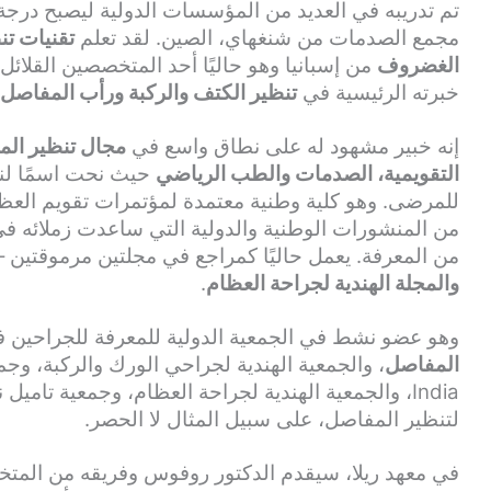
تم تدريبه في العديد من المؤسسات الدولية ليصبح درج
مجمع الصدمات من شنغهاي، الصين. لقد تعلم
تقنيات ت
الغضروف
من إسبانيا وهو حاليًا أحد المتخصصين القلائ
خبرته الرئيسية في
تنظير الكتف والركبة ورأب المفاصل
إنه خبير مشهود له على نطاق واسع في
مجال تنظير الم
التقويمية، الصدمات والطب الرياضي
حيث نحت اسمًا لنف
للمرضى. وهو كلية وطنية معتمدة لمؤتمرات تقويم العظام 
من المنشورات الوطنية والدولية التي ساعدت زملائه ف
من المعرفة. يعمل حاليًا كمراجع في مجلتين مرموقتين – ا
والمجلة الهندية لجراحة العظام
.
وهو عضو نشط في الجمعية الدولية للمعرفة للجراحين 
المفاصل
India، والجمعية الهندية لجراحة العظام، وجمعية تاميل
لتنظير المفاصل، على سبيل المثال لا الحصر.
في معهد ريلا، سيقدم الدكتور روفوس وفريقه من المتخ