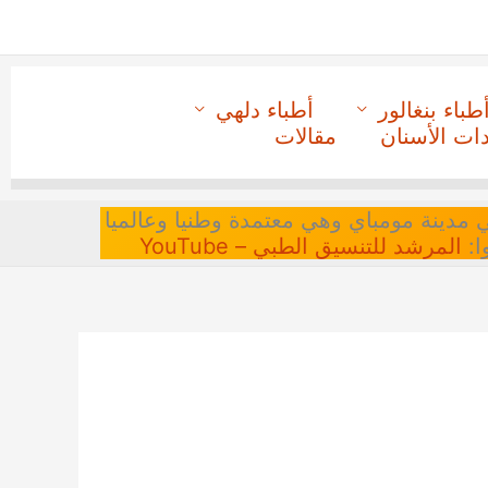
طباء بنغالور
أطباء دلهي
دات الأسنان
مقالات
 في مدينة مومباي وهي معتمدة وطنيا وعالميا
ا:
المرشد للتنسيق الطبي – YouTube