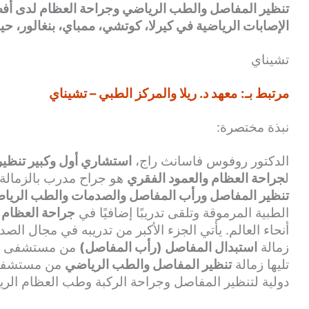
تنظير المفاصل والطب الرياضي وجراحة العظام لدى أف
الإصابات الرياضية في كيرلا، كوتشي، ممباي، بنغالور، حيدرا
تشيناي
مرتبط بـ:
معهد د. ريلا والمركز الطبي – تشيناي
نبذة مختصرة:
الدكتور روفوس فاسانث راج،
استشاري أول وكبير تنظي
ل
جراحة العظام والعمود الفقري
هو جراح مدرب بالزمالة ولديه أكثر من 
تنظير المفاصل ورأب المفاصل والصدمات والطب الريا
الطبية المرموقة وتلقى تدريبًا إضافيًا في
جراحة العظام
م
زمالة
استبدال المفاصل (رأب المفاصل)
تليها زمالة
تنظير المفاصل والطب الرياضي
دولية لتنظير المفاصل وجراحة الركبة وطب العظام الرياضي (ISAKOS) المعتمدة