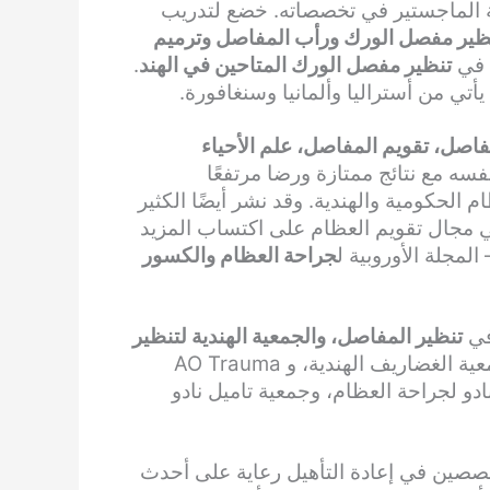
ة الماجستير في تخصصاته. خضع لتدريب
نظير مفصل الورك ورأب المفاصل وترميم
ل في
تنظير مفصل الورك المتاحين في الهند
.
يأتي من أستراليا وألمانيا وسنغافورة.
فاصل، تقويم المفاصل، علم الأحياء
سه مع نتائج ممتازة ورضا مرتفعًا
الحكومية والهندية. وقد نشر أيضًا الكثير
ي مجال تقويم العظام على اكتساب المزيد
لمجلة الأوروبية ل
جراحة العظام والكسور
في
تنظير المفاصل، والجمعية الهندية لتنظير
، والجمعية الهندية لجراحي الورك والركبة، وجمعية الغضاريف الهندية، و AO Trauma
 نادو لجراحة العظام، وجمعية تاميل نادو
صصين في إعادة التأهيل رعاية على أحدث