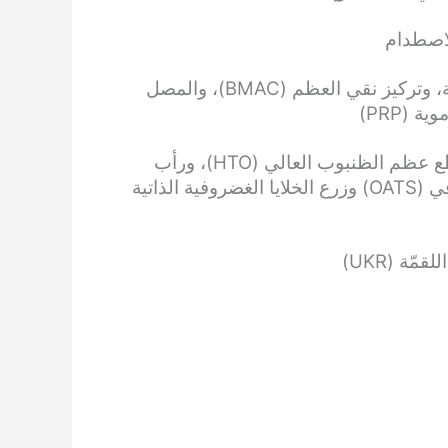
لاصطدام
إجراءات الاستعادة البيولوجية للمفاصل – الخلايا الجذعية، وتركيز نقي العظم (BMAC)، والمصل
إجراءات الحفاظ على المفاصل – تثبيت الغضروف، وقطع عظم الظنبوب العالي (HTO)، ورأب
الفسيفساء، ونظام زرع الطعم الذاتي العظمي الغضروفي (OATS) وزرع الخلايا الغضروفية الذاتية