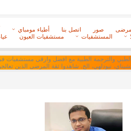
لمرضى
صور
اتصل بنا
أطباء مومباي
أ
المستشفيات
مستشفيات العيون
عيا
ل التنسيق الطبي والترجمة الطبية مع افضل وارقى مستشفيات
 تشيناي، نيودلهي، الخ. شاهدوا ثقة المرضى الذين تعالجو