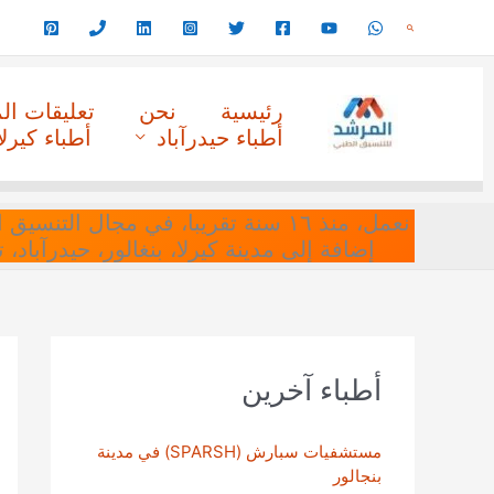
خطي
البحث
لى
لمحتوى
رئيسية
نحن
تعليقات ا
أطباء حيدرآباد
أطباء كيرلا
نعمل، منذ ١٦ سنة تقريبا، في مجا
إضافة إلى مدينة كيرلا، بنغالور، حيدرآباد،
أطباء آخرين
مستشفيات سبارش (SPARSH) في مدينة
بنجالور