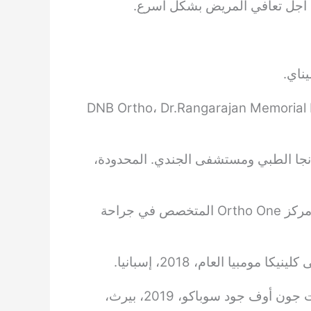
من أجل تعافي المريض بشكل أسرع.
DNB Ortho، Dr.Rangarajan Memorial 
نجا الطبي ومستشفى الجندي. المحدودة،
زمالة في تنظير المفاصل والطب الرياضي (ISAKOS)، مركز Ortho One المتخصص في جراحة
يا العام، 2018، إسبانيا.
زمالة في تنظير الكتف ورأب المفاصل، مستشفى سانت جون أوف جود سوباكو، 2019، بيرث،