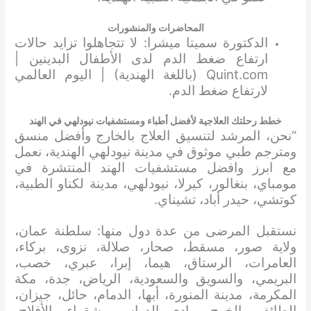
المحاضرات والمنشورات
الدكتورة سميتا ميشرا: لا تتجاهلوا تزايد حالات
ارتفاع ضغط الدم لدى الأطفال البدينين |
Quint.com (باللغة الهندية) | اليوم العالمي
لارتفاع ضغط الدم.
خطط رحلتك العلاجية لأفضل أطباء ومستشفيات نيودلهي في الهند
“نحن، المرشد لتنسيق العلاج بالخارج وأفضل منسق
ومترجم طبي موثوق في مدينة نيودلهي الهندية، نعمل
مع ابرز وافضل مستشفيات الهند المنتشرة في
مومباي، بنغالور، كيرلا، نيودلهي، مدينة لكناو الطبية،
كوتشي، حيدر أباد، تشيناي.
نستقبل المرضى من عدة دول منها: سلطنة عمان،
ولاية صور، مسقط، صحار، صلالة، نزوى، بركاء،
العامرات، الرستاق، هيما، إبرا، عبري، خصب،
البريمي، والسويق والسعودية، الرياض، جدة، مكة
المكرمة، مدينة المنورة، أبها، الدمام، حائل، جيزان،
الطائف، الخرج، وادي الدواسر، شقراء، الأفلاج،