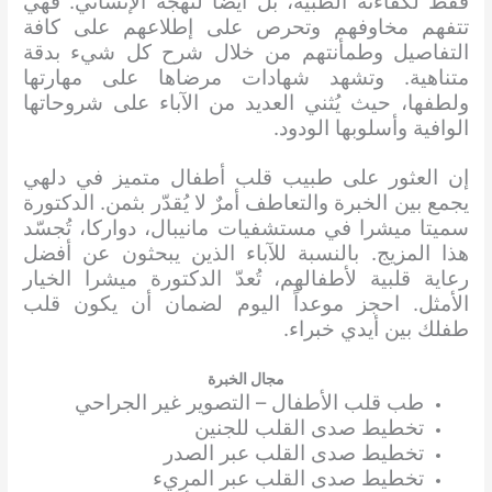
فقط لكفاءته الطبية، بل أيضاً لنهجه الإنساني. فهي
تتفهم مخاوفهم وتحرص على إطلاعهم على كافة
التفاصيل وطمأنتهم من خلال شرح كل شيء بدقة
متناهية. وتشهد شهادات مرضاها على مهارتها
ولطفها، حيث يُثني العديد من الآباء على شروحاتها
الوافية وأسلوبها الودود.
إن العثور على طبيب قلب أطفال متميز في دلهي
يجمع بين الخبرة والتعاطف أمرٌ لا يُقدّر بثمن. الدكتورة
سميتا ميشرا في مستشفيات مانيبال، دواركا، تُجسّد
هذا المزيج. بالنسبة للآباء الذين يبحثون عن أفضل
رعاية قلبية لأطفالهم، تُعدّ الدكتورة ميشرا الخيار
الأمثل. احجز موعداً اليوم لضمان أن يكون قلب
طفلك بين أيدي خبراء.
مجال الخبرة
طب قلب الأطفال – التصوير غير الجراحي
تخطيط صدى القلب للجنين
تخطيط صدى القلب عبر الصدر
تخطيط صدى القلب عبر المريء