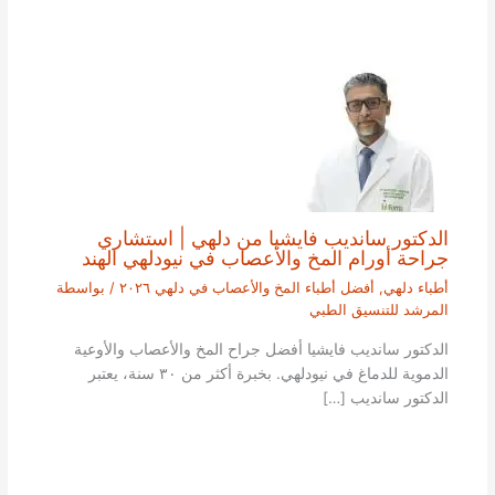
الدكتور سانديب فايشيا من دلهي | استشاري
جراحة أورام المخ والأعصاب في نيودلهي الهند
أطباء دلهي
,
أفضل أطباء المخ والأعصاب في دلهي ٢٠٢٦
/ بواسطة
المرشد للتنسيق الطبي
الدكتور سانديب فايشيا أفضل جراح المخ والأعصاب والأوعية
الدموية للدماغ في نيودلهي. بخبرة أكثر من ٣٠ سنة، يعتبر
الدكتور سانديب […]