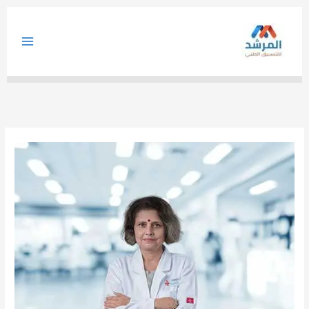
خطي
لى
لمحتوى