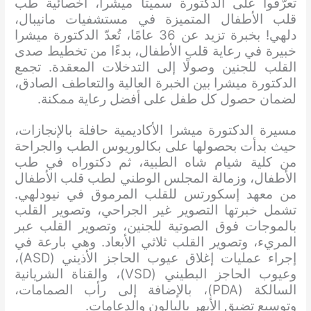
تعرّفوا على الدكتورة سميتا ميشرا، أخصائية طب
قلب الأطفال المتميزة في مستشفيات مانيبال،
دلهي! بخبرة تزيد عن 36 عامًا، تُعدّ الدكتورة ميشرا
خبيرة في رعاية قلب الأطفال، بدءًا من تخطيط صدى
القلب للجنين وصولًا إلى التدخلات المعقدة. تجمع
الدكتورة ميشرا بين الخبرة العالية والتعاطف الصادق،
لضمان حصول كل طفل على أفضل رعاية ممكنة.
مسيرة الدكتورة ميشرا الأكاديمية حافلة بالإنجازات،
حيث بدأت بحصولها على بكالوريوس الطب والجراحة
من كلية شيام شاه الطبية، ثم دكتوراه في طب
الأطفال، وزمالة المجلس الوطني لطب قلب الأطفال
من معهد إسكورتس للقلب المرموق في نيودلهي.
تشمل خبرتها التصوير غير الجراحي، وتصوير القلب
بالموجات فوق الصوتية للجنين، وتصوير القلب عبر
المريء، وتصوير القلب ثلاثي الأبعاد. وهي بارعة في
إجراء عمليات إغلاق عيوب الحاجز الأذيني (ASD)،
وعيوب الحاجز البطيني (VSD)، والقناة الشريانية
السالكة (PDA)، بالإضافة إلى رأب الصمامات،
وتوسيع تضيق الأبهر بالبالون والدعامات.