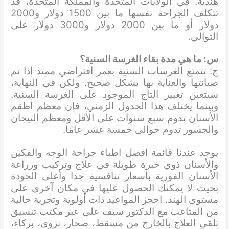
هندية. في الولايات المتحدة والمملكة المتحدة، قد
تتكلف الجراحة نفسها ما بين 1500 دولار و2000
دولار أو ما بين 2000 دولار و3000 دولار على
التوالي.
س: ما هي مدة بقاء الغرسة السنية؟
ج: تتمتع الغرسات السنية بعمر افتراضي ممتد إذا تم
صيانتها والعناية بها بشكل صحيح. ولكن في النهاية،
سيتعين تغيير التاج الموجود على الغرسة السنية.
وبينما يختلف هذا الجدول الزمني، فإن معظم أطقم
الأسنان تدوم سبع سنوات على الأقل ومعظم التيجان
والجسور تدوم حوالي خمسة عشر عامًا.
يوجد عندنا قائمة افضل اطباء جراحة الوجه والفكين
والأسنان ذوي خبرة طويلة في علاج وتركيب وزراعة
الأسنان الفورية بأسعار تنافسية جدا وأعلى الجودة
بحيث لا يمكنك الحصول عليها في مكان آخرى على
مستوى الهند. احجز المواعيد ذات أولوية وتجربة خالية
من المتاعب مع الدكتور سيف علي عبر مكتب تنسيق
تلقي العلاج بالخارج من مسقط، صحار، نزوى، بركاء،