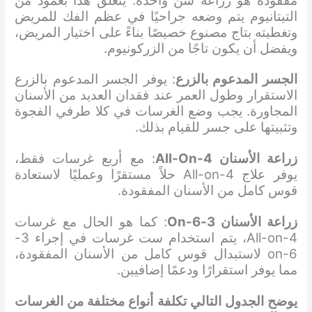
مفقودة هو زراعة سن واحدة. يتعلق هذا بعمود من
التيتانيوم يتم وضعه جراحيًا في عظم الفك للمريض
وتغطيته بتاج مصنوع خصيصًا بناءً على اختيار المريض،
ويفضل أن يكون تاجًا من الزركونيوم.
الجسر المدعوم بالزرع
: يوفر الجسر المدعوم بالزرع
الاستقرار وطول العمر عند فقدان العديد من الأسنان
المجاورة. يجب وضع الغرسات في كلا طرفي الفجوة
وتثبيتها على جسر للقيام بذلك.
زراعة الأسنان All-On-4
: مع أربع غرسات فقط،
يوفر علاج All-on-4 حلاً مستقرًا وعمليًا لاستعادة
قوس كامل من الأسنان المفقودة.
زراعة الأسنان 3-On-6
: كما هو الحال مع غرسات
All-on-4، يتم استخدام ست غرسات في إجراء 3-
on-6 لاستبدال قوس كامل من الأسنان المفقودة،
مما يوفر استقرارًا ودعمًا إضافيين.
يوضح الجدول التالي تكلفة أنواع مختلفة من الغرسات