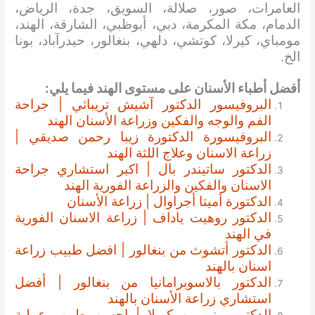
العامرات، صور، صلالة، السويق، جدة، الرياض،
الدمام، مكة المكرمة، دبي، أبوظبي، الشارقة، الهند،
مومباي، كيرلا، كوتشي، دلهي، بنغالور، حيدرآباد، بونا
الخ.
أفضل أطباء الأسنان على مستوى الهند فيما يلي:
البروفيسور الدكتور آشيش تريباثي | جراحة
الفم والوجه والفكين وزراعة الأسنان الهند
البروفيسورة الدكتورة زيبا رحمن صديقي |
زراعة الاسنان وعلاج اللثة الهند
الدكتور ساتيندر بال | اكبر استشاري جراحة
الاسنان والفكين والزراعة الفورية الهند
الدكتورة أميتا أجراوال | زراعة الأسنان
الدكتور روهيت ياداف | زراعة الاسنان الفورية
في الهند
الدكتور أتشوث من بنغالور | افضل طبيب زراعة
اسنان بالهند
الدكتور بالاسوبرامانيا من بنغالور | أفضل
استشاري زراعة الأسنان بالهند
الدكتور بينو من كيرلا | احسن طبيب عملية