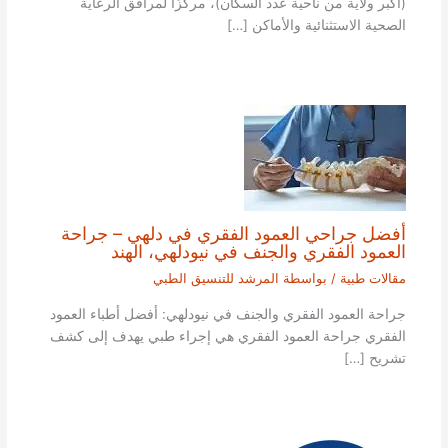
(أكبر ولاية من ناحية عدد السكان)، مركزًا لمرافق الرعاية
الصحية الاستثنائية والأماكن […]
أفضل جراحي العمود الفقري في دلهي – جراحة
العمود الفقري والجنف في نيودلهي، الهند
مقالات طبية
/ بواسطة
المرشد للتنسيق الطبي
جراحة العمود الفقري والجنف في نيودلهي: أفضل أطباء العمود
الفقري جراحة العمود الفقري هي إجراء طبي يهدف إلى كشف
تشريح […]