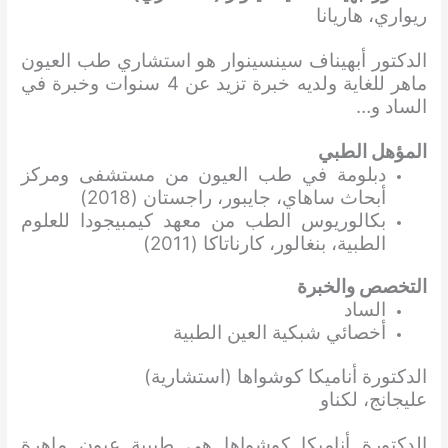
ريواري، هاريانا
الدكتور أبهيناف سينسينوار هو استشاري طب العيون
ماهر للغاية ولديه خبرة تزيد عن 4 سنوات وخبرة في
الساد و…
المؤهل الطبي
دبلومة في طب العيون من مستشفى ومركز
أبحاث ساهاي، جايبور، راجستان (2018)
بكالوريوس الطب من معهد كيمبيجودا للعلوم
الطبية، بنغالور، كارناتاكا (2011)
التخصص والخبرة
الساد
أخصائي شبكية العين الطبية
الدكتورة أناميكا كوشواها (استشارية)
عليجانج، لكناو
الدكتورة أناميكا كوشواها هي طبيبة عيون ماهرة