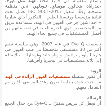
بأسعار معقولة في جميع أنحاء
الهند مثل كيرلا،
حيدراباد، بنجالور، مومباي، نيودلهي
. نحن منظمة
مسجلة وفقًا لمعيار ISO 9001-2015 تعمل تحت
قيادة مؤسسنا ورئيسنا الطبي – الدكتور أجاي شارما
– أحد أشهر جراحي العيون في الهند، بمساعدة فريق
من المتخصصين ذوي الخبرة الغنية في تخصصاتهم من
أفضل المستشفيات في جميع أنحاء الهند.
تأسست Eye-Q في عام 2007، وهي سلسلة تضم
أكثر من 30 مستشفى متخصصًا في طب العيون في
هاريانا وأوتار براديش وأوتاراخاند وغوجارات. بالإضافة
إلى ثلاثة مستشفيات في نيجيريا وأفريقيا.
الرؤية
أن نكون سلسلة
مستشفيات العيون الرائدة في الهند
من حيث جودة رعاية العيون وعدد المرضى الذين يتم
التعامل معهم.
الرسالة
أن نجعل كل مريض سفيرًا لـ Eye-Q من خلال الجمع