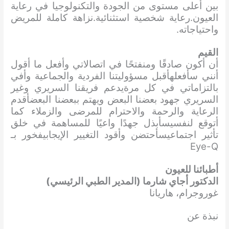
بين أعلى مستوى من الجودة والتكنولوجيا في رعاية
العيون.رعاية شخصية استثنائية.نزاهة كاملة للمريض
واحتياجاته.
القيم
أن أكون صادقًا ومنفتحًا في اتصالاتي وأفعل ما أقول
أنني سأفعلهأقبل مسؤوليتنا الفردية والجماعية وأفي
بالتزاماتي في كل مرةيدعم فريقنا السريري وغير
السريري جهود بعضنا البعض ويهتم ببعضنا البعضأقدم
الرعاية والرحمة والاحترام للمرضى والزملاء كما
أتوقع لنفسيسأبذل جهدًا واعيًا للمساهمة في خلق
تأثير اجتماعيسأحتضن وأقود التغيير الإيجابيفخور بـ
Eye-Q
أطبائنا للعيون
الدكتور أجاي شارما (المدير الطبي الرئيسي)
غوروجرام، هاريانا
نبذة عن