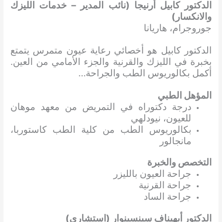
الدكتور كابيل أرنيجا (نائب المدير – خدمات الليزك
والانكسار)
جوروجرام، هاريانا
الدكتور كابيل هو أخصائي رعاية عيون متمرس يتمتع
بخبرة في الليزك والقرنية والجزء الأمامي من العين.
أكمل بكالوريوس الطب والجراحة…
المؤهل الطبي
درجة دكتوراه في التمريض من معهد موهان
للعيون، نيودلهي
بكالوريوس الطب من كلية الطب كاستوربا،
مانجالور
التخصص والخبرة
جراحة العيون بالليزر
جراحة القرنية
جراحة الساد
الدكتور أبهيناف سينسينوار (استشاري)