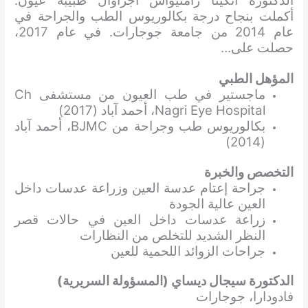
الدكتورة أنكيتا رامنيواس أجراوال طبيبة عيون.
أكملت بنجاح درجة بكالوريوس الطب والجراحة في
عام 2014 من جامعة جوجارات. في عام 2017،
حصلت على…
المؤهل الطبي
ماجستير في طب العيون من مستشفى Ch
Nagri Eye Hospital، أحمد آباد (2017)
بكالوريوس طب وجراحة من BJMC، أحمد آباد
(2014)
التخصص والخبرة
جراحة إعتام عدسة العين وزراعة عدسات داخل
العين عالية الجودة
زراعة عدسات داخل العين في حالات قصر
النظر الشديد للتخلص من النظارات
جراحات الزوائد اللحمية للعين
الدكتورة سيجال ديساي (المسؤولة السريرية)
فادودارا، جوجارات