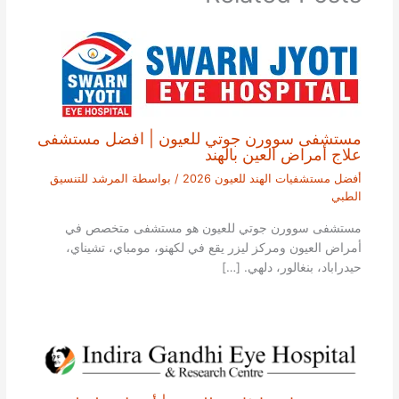
مستشفى سوورن جوتي للعيون | افضل مستشفى
علاج أمراض العين بالهند
أفضل مستشفيات الهند للعيون 2026
/ بواسطة
المرشد للتنسيق
الطبي
مستشفى سوورن جوتي للعيون هو مستشفى متخصص في
أمراض العيون ومركز ليزر يقع في لكهنو، مومباي، تشيناي،
حيدراباد، بنغالور، دلهي. […]