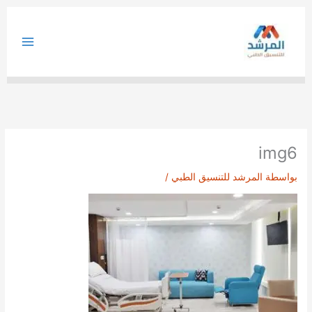
خطي
لى
لمحتوى
img6
بواسطة
المرشد للتنسيق الطبي
/