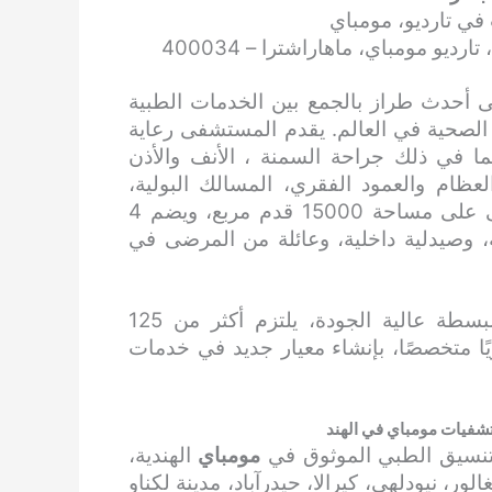
ي تارديو، مومباي
 على أحدث طراز بالجمع بين الخدمات الطبية
الصحية في العالم. يقدم المستشفى رعاية
 في ذلك جراحة السمنة ، الأنف والأذن
لعظام والعمود الفقري، المسالك البولية،
الدوالي، على سبيل المثال لا الحصر. يمتد المستشفى على مساحة 15000 قدم مربع، ويضم 4
ة، وصيدلية داخلية، وعائلة من المرضى في
مع الهدف الوحيد المتمثل في تقديم رعاية صحية مبسطة عالية الجودة، يلتزم أكثر من 125
اية الصحية، بما في ذلك 90 استشاريًا متخصصًا، بإنشاء معيار جديد في خدمات
شفيات مومباي في الهند
تنسيق الطبي الموثوق في
مومباي
الهندية،
ر، نيودلهي، كيرالا، حيدرآباد، مدينة لكناو