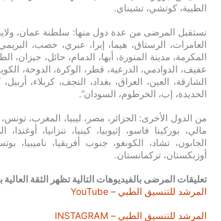
الطبية، كوتشي، تشيناي.
نستقبل المرضى من عدة دول منها: سلطنة عمان، ولاية
العامرات، الرستاق، هيما، إبرا، عبري، خصب، البريمي
المكرمة، مدينة المنورة، أبها، الدمام، حائل، جيزان، الط
عفيف، الدوادمي، الدرعية، قطر، الوكرة، الدوحة، الكويت
الشارقة، العين، العراق، بغداد، النجف، كربلاء، أربيل،
الحديدة، إب، الخرطوم، السودان”.
من الدول الأخرى: الجزائر، مصر، ليبيا، المغرب، تونس، ني
مالي، بوركينا فاسو، إثيوبيا، كينيا، تنزانيا، أوغندا،
الجابون، تشاد، الكونغو، جنوب أفريقيا، ناميبيا، بوت
أوزبكستان، تركمانستان.
تعليقات المرضى بالفيديوهات التالية تظهر الثقة العالية بن
المرشد للتنسيق الطبي – YouTube
المرشد للتنسيق الطبي – INSTAGRAM