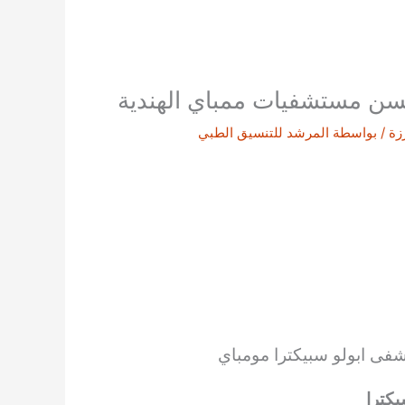
سن مستشفيات ممباي الهندية
زة
/ بواسطة
المرشد للتنسيق الطبي
ى ابولو سبيكترا مومباي
كترا