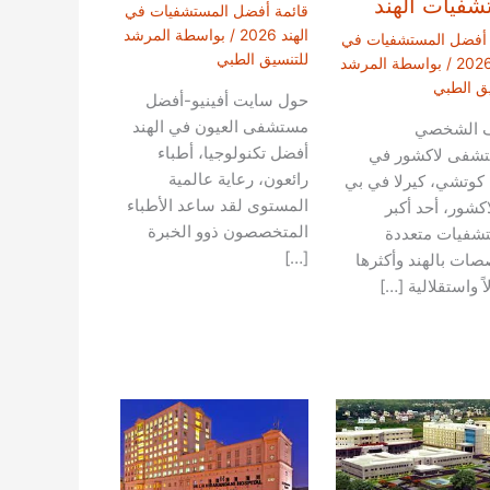
فيات الهند
قائمة أفضل المستشفيات في
الهند 2026
/ بواسطة
المرشد
 أفضل المستشفيات في
للتنسيق الطبي
/ بواسطة
المرشد
يق الطبي
حول سايت أفينيو-أفضل
مستشفى العيون في الهند
ف الشخصي
أفضل تكنولوجيا، أطباء
تشفى لاكشور في
رائعون، رعاية عالمية
 كوتشي، كيرلا في بي
المستوى لقد ساعد الأطباء
كشور، أحد أكبر
المتخصصون ذوو الخبرة
شفيات متعددة
[…]
صات بالهند وأكثرها
ً واستقلالية […]