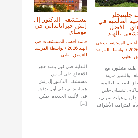
ة جلينيجلز
مستشفى الدكتور إل
ية العالمية في
إتش حيرانانداني في
اي | أفضل
مومباي
فى بالهند
قائمة أفضل المستشفيات في
 أفضل المستشفيات في
الهند 2026
/ بواسطة
المرشد
/ بواسطة
المرشد
للتنسيق الطبي
يق الطبي
البداية حتى قبل وضع حجر
 طبية متطورة مع
الافتتاح على أسس
طف والتميز مدينة
مستشفى الدكتور إل إتش
جلز الصحية العالمية،
هيرانانداني، في أول تدفق
باكام، تشيناي جلين
في الألفية الجديدة، يمكن
 جلوبال هيلث سيتي،
[…]
أة المترامية الأطراف