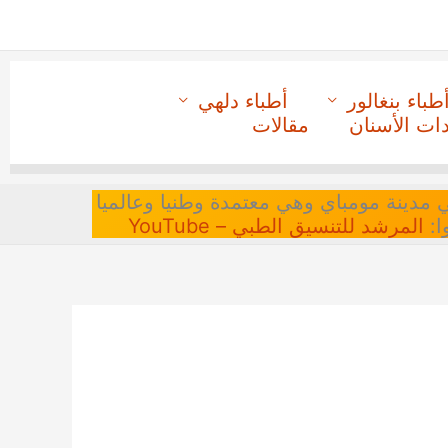
طباء بنغالور
أطباء دلهي
دات الأسنان
مقالات
 في مدينة مومباي وهي معتمدة وطنيا وعالميا
ا:
المرشد للتنسيق الطبي – YouTube