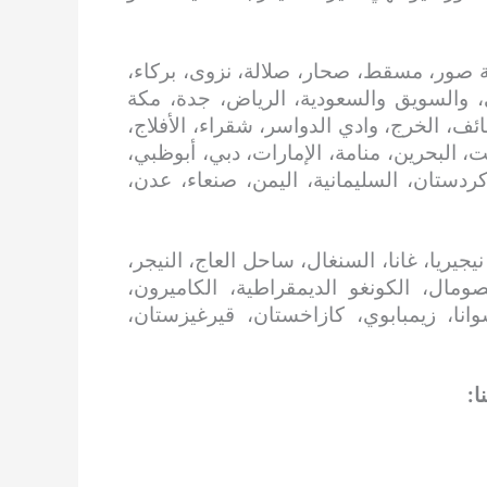
 صور، مسقط، صحار، صلالة، نزوى، بركاء،
، والسويق والسعودية، الرياض، جدة، مكة
ائف، الخرج، وادي الدواسر، شقراء، الأفلاج،
، البحرين، منامة، الإمارات، دبي، أبوظبي،
 كردستان، السليمانية، اليمن، صنعاء، عدن،
جيريا، غانا، السنغال، ساحل العاج، النيجر،
 الصومال، الكونغو الديمقراطية، الكاميرون،
سوانا، زيمبابوي، كازاخستان، قيرغيزستان،
ا: