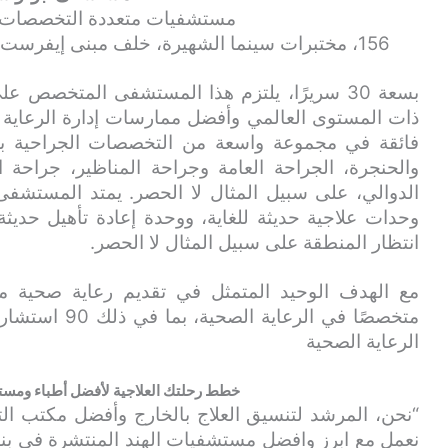
مستشفيات متعددة التخصصات ف
156، مختبرات سينما الشهيرة، خلف مبنى إيفرست، تارديو مومباي، ماهاراشترا – 400034
بسعة 30 سريرًا، يلتزم هذا المستشفى المتخصص
ذات المستوى العالمي وأفضل ممارسات إدارة الرعاية 
فائقة في مجموعة واسعة من التخصصات الجراحية بما
والحنجرة، الجراحة العامة وجراحة المناظير، جراحة ا
وحدات علاجية حديثة للغاية، ووحدة إعادة تأهيل حديث
انتظار المنطقة على سبيل المثال لا الحصر.
متخصصًا في الرع
الرعاية الصحية
خطط رحلتك العلاجية لأفضل أطباء ومست
“نحن، المرشد لتنسيق العلاج بالخارج وأفضل مكتب ال
نعمل مع ابرز وافضل مستشفيات الهند المنتشرة في بنغالو