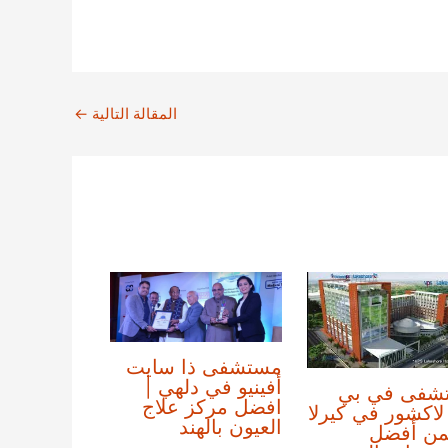
المقالة التالية
←
مستشفى ذا سايت
أفينيو في دلهي |
شفى في بي
افضل مركز علاج
اكشور في كيرلا
العيون بالهند
من أفضل