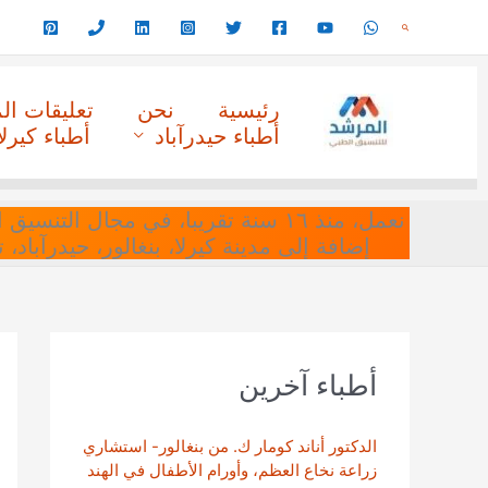
خطي
البحث
لى
لمحتوى
رئيسية
نحن
تعليقات ا
أطباء حيدرآباد
أطباء كيرلا
نعمل، منذ ١٦ سنة تقريبا، في مجا
إضافة إلى مدينة كيرلا، بنغالور، حيدرآباد،
أطباء آخرين
الدكتور أناند كومار ك. من بنغالور- استشاري
زراعة نخاع العظم، وأورام الأطفال في الهند