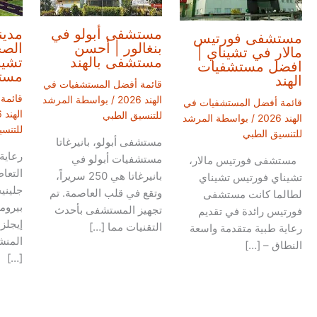
مستشفى أبولو في
مدين
مستشفى فورتيس
بنغالور | أحسن
الصح
مالار في تشيناي |
مستشفى بالهند
تشين
افضل مستشفيات
مستش
الهند
قائمة أفضل المستشفيات في
قائمة
الهند 2026
/ بواسطة
المرشد
قائمة أفضل المستشفيات في
الهند 2026
للتنسيق الطبي
الهند 2026
/ بواسطة
المرشد
للتنس
للتنسيق الطبي
مستشفى أبولو، بانيرغاتا
رعاية
مستشفيات أبولو في
مستشفى فورتيس مالار،
التعا
بانيرغاتا هي 250 سريراً،
تشيناي فورتيس تشيناي
جليني
وتقع في قلب العاصمة. تم
لطالما كانت مستشفى
بيروم
تجهيز المستشفى بأحدث
فورتيس رائدة في تقديم
إيجلز
التقنيات مما […]
رعاية طبية متقدمة واسعة
المنش
النطاق – […]
[…]