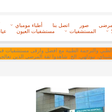
لمرضى
صور
اتصل بنا
أطباء مومباي
أ
المستشفيات
مستشفيات العيون
عيا
ل التنسيق الطبي والترجمة الطبية مع افضل وارقى مستشفيات
 تشيناي، نيودلهي، الخ. شاهدوا ثقة المرضى الذين تعالجو