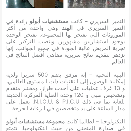
التميز السريري – كانت
مستشفيات أبولو
رائدة في
التميز السريري في
الهند
وهي واحدة من أكثر
الموروثات التي تفتخر بها المجموعة. تفتخر الوحدة
بوجود استشاريين مشهورين وينصب التركيز على
تجربة المريض عالية الجودة في جميع الجوانب. إنها
تزدهر لتقديم نتائج سريرية تضاهي أفضل النتائج في
العالم.
البنية التحتية – إنه مرفق يضم 500 سريرا ولديه
إمكانية الوصول إلى التقنيات ذات المستوى العالمي،
و 13 غرف عمليات على أحدث طراز، ومختبر متقدم
وتشخيص طبي و 120 وحدة العناية المركزة الحديثة
للغاية بما في ذلك N.I.C.U. & P.I.C.U. يعمل على
مدار الساعة على يد متخصصين في الرعاية الحرجة
التكنولوجيا – لطالما كانت
مجموعة مستشفيات أبولو
في صدارة المنحنى من حيث التكنولوجيا. تتمتع