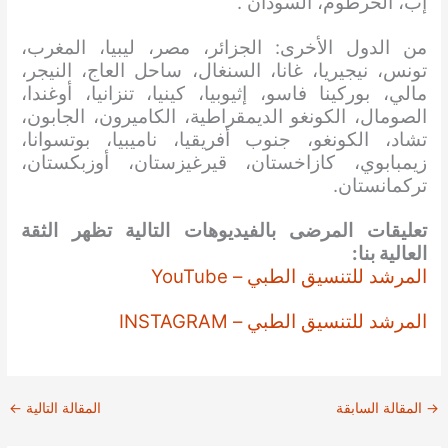
إب، الخرطوم، السودان”.
من الدول الأخرى: الجزائر، مصر، ليبيا، المغرب،
تونس، نيجيريا، غانا، السنغال، ساحل العاج، النيجر،
مالي، بوركينا فاسو، إثيوبيا، كينيا، تنزانيا، أوغندا،
الصومال، الكونغو الديمقراطية، الكاميرون، الجابون،
تشاد، الكونغو، جنوب أفريقيا، ناميبيا، بوتسوانا،
زيمبابوي، كازاخستان، قيرغيزستان، أوزبكستان،
تركمانستان.
تعليقات المرضى بالفيديوهات التالية تظهر الثقة
العالية بنا:
المرشد للتنسيق الطبي – YouTube
المرشد للتنسيق الطبي – INSTAGRAM
→
المقالة السابقة
المقالة التالية
←