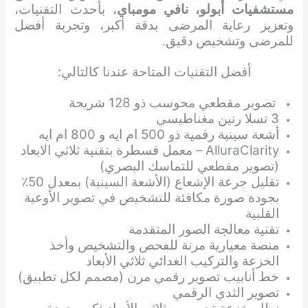
مستشفيات أبولو، نافي مومباي
، بأحدث التقنيات،
وتعزيز رعاية المرضى بدقة أكبر، وتجربة أفضل
للمرضى وتشخيص دقيق.
أفضل التقنيات المتاحة عندنا كالتالي:
تصوير مقطعي محوسب ذو 128 شريحة
3 تسلا رنين مغناطيسي
أشعة سينية رقمية ذو 500 ام ايه و 800 ام ايه
AlluraClarity – معمل قسطرة بتقنية ثلاثي الابعاد
(تصوير مقطعي للتماسك البصري)
تقليل جرعة الإشعاع (الأشعة السينية) بمعدل 50٪
بجودة صورة مكافئة للتشخيص في تصوير الأوعية
القلبية
تقنية معالجة الصور المتقدمة
منصة معيارية مرنة للفحص والتشخيص وأخذ
الخزعة والتركيب الغدائي ثلاثي الأبعاد
خط أنابيب تصوير رقمي مرن (مصمم لكل تطبيق)
تصوير الثدي الرقمي