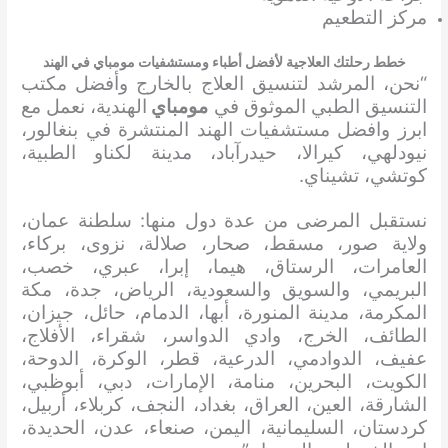
مركز التطعيم
خطط رحلتك العلاجية لأفضل أطباء ومستشفيات مومباي في الهند
“نحن، المرشد لتنسيق العلاج بالخارج وأفضل مكتب
التنسيق الطبي الموثوق في
مومباي
الهندية، نعمل مع
ابرز وافضل مستشفيات الهند المنتشرة في بنغالور،
نيودلهي، كيرالا، حيدرآباد، مدينة لكناو الطبية،
كوتشي، تشيناي.
نستقبل المرضى من عدة دول منها: سلطنة عمان،
ولاية صور، مسقط، صحار، صلالة، نزوى، بركاء،
العامرات، الرستاق، هيما، إبرا، عبري، خصب،
البريمي، والسويق والسعودية، الرياض، جدة، مكة
المكرمة، مدينة المنورة، أبها، الدمام، حائل، جيزان،
الطائف، الخرج، وادي الدواسر، شقراء، الأفلاج،
عفيف، الدوادمي، الدرعية، قطر، الوكرة، الدوحة،
الكويت، البحرين، منامة، الإمارات، دبي، أبوظبي،
الشارقة، العين، العراق، بغداد، النجف، كربلاء، أربيل،
كردستان، السليمانية، اليمن، صنعاء، عدن، الحديدة،