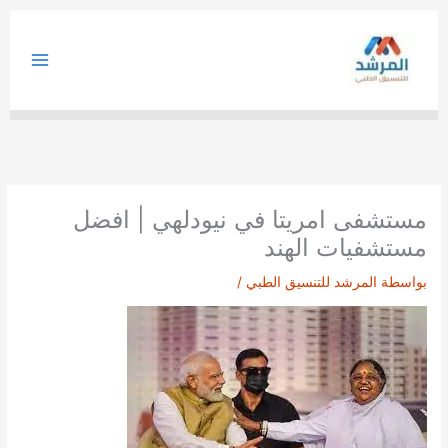
خطي
لى
لمحتوى
مستشفى امريتا في نيودلهي | افضل
مستشفيات الهند
بواسطة
المرشد للتنسيق الطبي
/