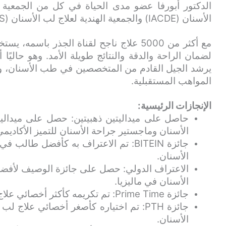
الدكتور أبورفا عضو مدى الحياة في كل من الجمعية 
الأسنان (IACDE) والجمعية الهندية لعلاج لب الأسنان (IES)، مما يجعله في طليعة مجاله.
مع أكثر من 5000 علاج ناجح لقناة الجذر باس
لضمان الراحة والدقة والنتائج طويلة الأمد. وهو حاليً
يرشد الجيل القادم من المتخصصين في طب الأسنان، ويجم
المواهب المستقبلية.
الإنجازات الرئيسية:
حاصل على ميداليتين ذهبيتين: حصل على ميدالي
الأسنان وماجستير جراحة الأسنان للتميز الأكاديمي
جائزة BITEIN: تم الاعتراف به كأفضل ط
الأسنان.
الاعتراف الدولي: حصل على جائزة الوصيف لأفضل
الأسنان في ماليزيا.
جائزة Prime Time: تم تكريمه كأكثر أخصائي علاج لب الأسنان الواعد.
جائزة PTH: تم اختياره كأصغر أخصائي علاج
الأسنان.