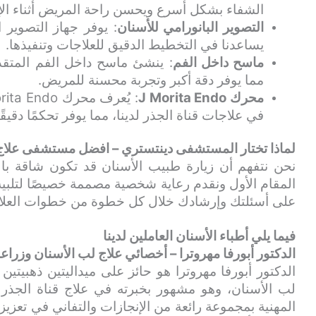
الشفاء بشكل أسرع ويحسن راحة المريض أثناء الإ
التصوير البانورامي للأسنان
: يوفر جهاز التصوير ا
يساعدنا في التخطيط الدقيق للعلاجات وتنفيذها.
ماسح داخل الفم
: ينشئ ماسح داخل الفم المتقدم
مما يوفر دقة أكبر وتجربة محسنة للمريض.
محرك J Morita Endo
في علاجات قناة الجذر لدينا، مما يوفر تحكمًا دقيقًا
لماذا تختار المستشفى دينتستري – افضل مستشفى علاج ز
نحن نتفهم أن زيارة طبيب الأسنان قد تكون شاقة با
المقام الأول ونقدم رعاية شخصية مصممة خصيصًا لتلبية ا
على أسئلتك وإرشادك خلال كل خطوة من خطوات العلا
فيما يلي أطباء الأسنان العاملين لدينا
الدكتور أبورفا مهروترا – أخصائي علاج لب الأسنان وزراعة
الدكتور أبورفا مهروترا هو حائز على ميداليتين ذهبيت
لب الأسنان، وهو مشهور بخبرته في علاج قناة الجذر غ
المهنية بمجموعة رائعة من الإنجازات والتفاني في تعزيز