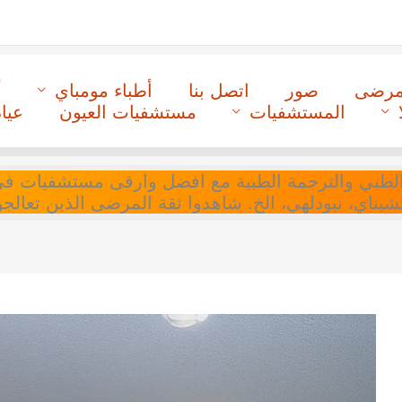
لمرضى
صور
اتصل بنا
أطباء مومباي
أ
المستشفيات
مستشفيات العيون
عيا
ل التنسيق الطبي والترجمة الطبية مع افضل وارقى مستشفيات
 تشيناي، نيودلهي، الخ. شاهدوا ثقة المرضى الذين تعالجو