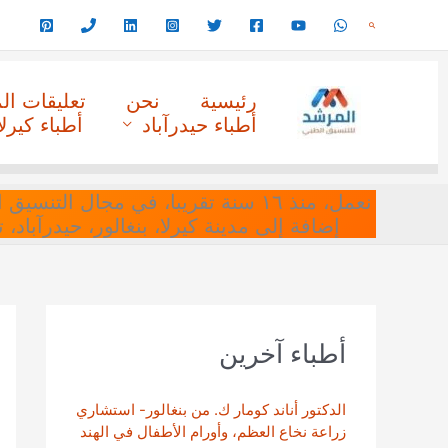
خطي
البحث
لى
لمحتوى
رئيسية
نحن
تعليقات ا
أطباء حيدرآباد
أطباء كيرلا
نعمل، منذ ١٦ سنة تقريبا، في مجا
إضافة إلى مدينة كيرلا، بنغالور، حيدرآباد،
أطباء آخرين
الدكتور أناند كومار ك. من بنغالور- استشاري
زراعة نخاع العظم، وأورام الأطفال في الهند