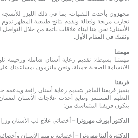
مجهزون بأحدث التقنيات، بما في ذلك الليزر للأنسجة 
تجارب مريحة وفعالة ونقدم نتائج طبيعية المظهر تدوم طو
الأسنان؛ نحن هنا لبناء علاقات دائمة من خلال التواصل
وثقتك في المقام الأول.
مهمتنا
مهمتنا بسيطة: تقديم رعاية أسنان شاملة ورحيمة تلبي
الابتسامة الصحية جميلة، ونحن ملتزمون بمساعدتك على
فريقنا
يتميز فريقنا الماهر بتقديم رعاية أسنان رائعة ويدعمه
التعليم المستمر ونتابع أحدث علاجات الأسنان لضم
يتكون فريقنا المتماسك من:
الدكتور أبورف مهروترا
– أخصائي علاج لب الأسنان وزراع
الدكتورة ألينا مهروترا
– أخصائية ترميم الأسنان وأخصائية