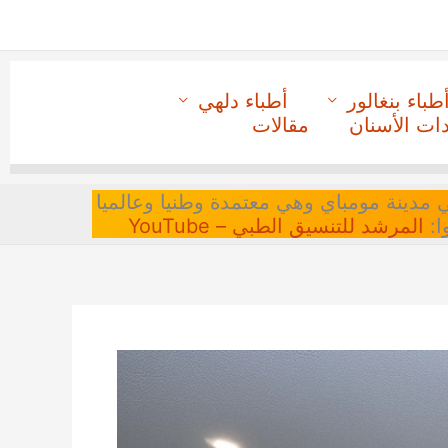
طباء بنغالور
أطباء دلهي
دات الأسنان
مقالات
 في مدينة مومباي وهي معتمدة وطنيا وعالميا
ا:
المرشد للتنسيق الطبي – YouTube