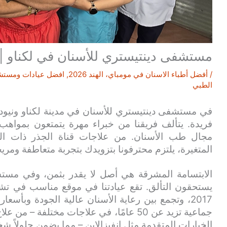
مستشفى دينتيستري للأسنان في لكناو | ا
/
أفضل أطباء الاسنان في مومباي، الهند 2026
,
افضل عيادات ومستشفيات
الطبي
في مستشفى دينتيستري للأسنان في مدينة لكناو ونيودله
فريدة. يتألف فريقنا من خبراء مهرة يتمتعون بمواهب 
مجال طب الأسنان. من علاجات قناة الجذر ذات الم
المتغيرة، يلتزم محترفونا بتزويدك بتجربة متعاطفة ومريح
الابتسامة المشرقة هي أصل لا يقدر بثمن، وفي مستش
يستحقون التألق. تقع عيادتنا في موقع مناسب في تشوك
2017، وتجمع بين رعاية الأسنان عالية الجودة وبأسع
جماعية تزيد عن 50 عامًا، في علاجات مختلفة
الخيارات المتقدمة مثل إنفيزالاين – مما يضمن حلولاً 