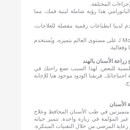
جراءات المختلفة.
لبانورامي هذا رؤية شاملة لبنية فمك، مما
 لدينا انطباعات رقمية مفصلة للعلاجات،
: يُعرف محرك J Morita Endo على مستوى العالم بتميزه، ويُستخدم
 وفعالية.
راعة الأسنان بالهند
لنسبة للبعض. لهذا السبب نضع راحتك في
حتياجاتك. فريقنا الودود موجود هنا للإجابة
ج.
 الأسنان
ين متميزتين في طب الأسنان المحافظ وعلاج
ير المؤلمة في زيارة واحدة. تتميز حياته
 رعاية المرضى من خلال التقنيات المبتكرة.