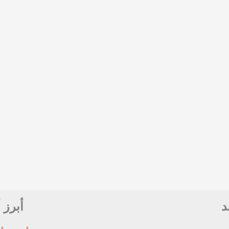
د
أبرز 