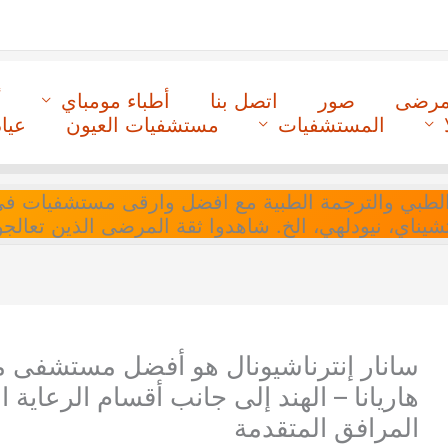
لمرضى
صور
اتصل بنا
أطباء مومباي
أ
المستشفيات
مستشفيات العيون
عيا
ل التنسيق الطبي والترجمة الطبية مع افضل وارقى مستشفيات
 تشيناي، نيودلهي، الخ. شاهدوا ثقة المرضى الذين تعالجو
سانار إنترناشيونال هو أفضل مستشفى 
هاريانا – الهند إلى جانب أقسام الرعاية 
المرافق المتقدمة