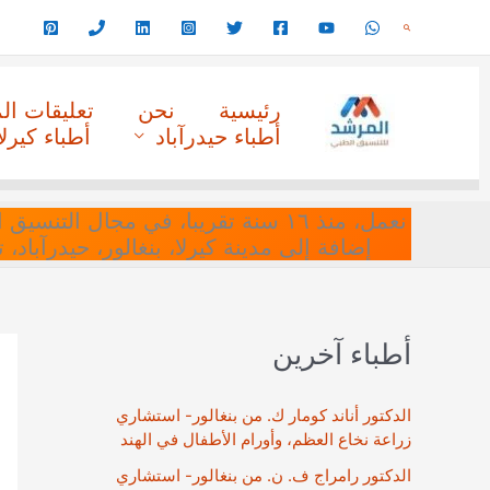
خطي
البحث
لى
لمحتوى
رئيسية
نحن
تعليقات ا
أطباء حيدرآباد
أطباء كيرلا
نعمل، منذ ١٦ سنة تقريبا، في مجا
إضافة إلى مدينة كيرلا، بنغالور، حيدرآباد،
أطباء آخرين
الدكتور أناند كومار ك. من بنغالور- استشاري
زراعة نخاع العظم، وأورام الأطفال في الهند
الدكتور رامراج ف. ن. من بنغالور- استشاري