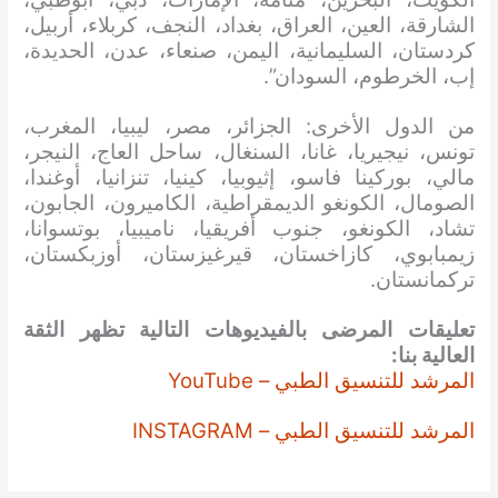
الشارقة، العين، العراق، بغداد، النجف، كربلاء، أربيل،
كردستان، السليمانية، اليمن، صنعاء، عدن، الحديدة،
إب، الخرطوم، السودان”.
من الدول الأخرى: الجزائر، مصر، ليبيا، المغرب،
تونس، نيجيريا، غانا، السنغال، ساحل العاج، النيجر،
مالي، بوركينا فاسو، إثيوبيا، كينيا، تنزانيا، أوغندا،
الصومال، الكونغو الديمقراطية، الكاميرون، الجابون،
تشاد، الكونغو، جنوب أفريقيا، ناميبيا، بوتسوانا،
زيمبابوي، كازاخستان، قيرغيزستان، أوزبكستان،
تركمانستان.
تعليقات المرضى بالفيديوهات التالية تظهر الثقة
العالية بنا:
المرشد للتنسيق الطبي – YouTube
المرشد للتنسيق الطبي – INSTAGRAM