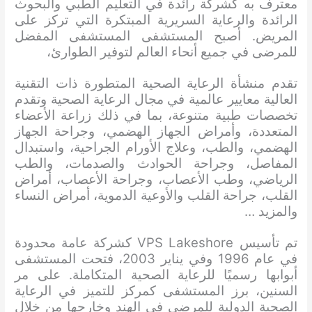
معترف به كشركة رائدة في التعليم الطبي والبحوث
الرائدة والرعاية السريرية المبتكرة التي تركز على
المريض. أصبح المستشفى المستشفى المفضل
للمرضى في جميع أنحاء العالم لتوفير الطوارئ،
تقدم منشأة الرعاية الصحية المتطورة ذات التقنية
العالية معايير عالمية في مجال الرعاية الصحية وتقدم
تخصصات طبية متنوعة، بما في ذلك زراعة الأعضاء
المتعددة، وأمراض الجهاز الهضمي، وجراحة الجهاز
الهضمي، والطب، وعلاج الأورام الجراحية، واستبدال
المفاصل، وجراحة الحوادث والصدمات، والطب
الرياضي، وطب الأعصاب، وجراحة الأعصاب، أمراض
القلب، جراحة القلب والأوعية الدموية، أمراض النساء
والمزيد …
تم تأسيس VPS Lakeshore كشركة عامة محدودة
في عام 1996 وفي يناير 2003، فتحت المستشفى
أبوابها رسميًا للرعاية الصحية المتكاملة. على مر
السنين، برز المستشفى كمركز للتميز في الرعاية
الصحية الدولية للمرضى في الهند وخارجها من خلال