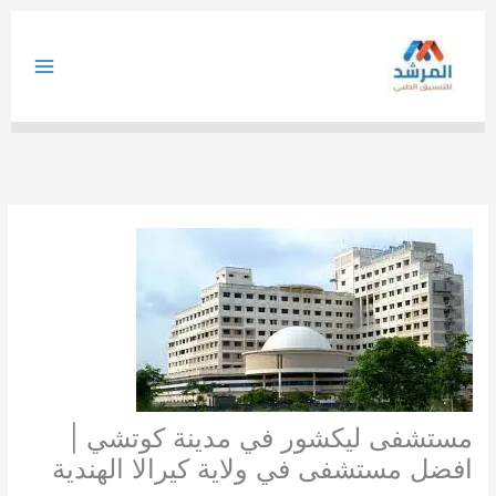
خطي
لى
لمحتوى
مستشفى ليكشور في مدينة كوتشي |
افضل مستشفى في ولاية كيرالا الهندية