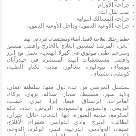
جراحة الأورام
طب نقل الدم
جراحة المسالك البولية
جراحة الأوعية الدموية وداخل الأوعية الدموية
خطط رحلتك العلاجية لأفضل أطباء ومستشفيات كيرلا في الهند
“نحن، المرشد لتنسيق العلاج بالخارج وأفضل منسق
ومترجم طبي موثوق في
كيرلا
الهندية، نعمل مع ابرز
وافضل مستشفيات الهند المنتشرة في حيدرآباد،
مومباي، نيودلهي، بنغالور، مدينة لكناو الطبية،
كوتشي، تشيناي.
نستقبل المرضى من عدة دول منها: سلطنة عمان،
ولاية صور، مسقط، صحار، صلالة، نزوى، بركاء،
العامرات، الرستاق، هيما، إبرا، عبري، خصب،
البريمي، والسويق والسعودية، الرياض، جدة، مكة
المكرمة، مدينة المنورة، أبها، الدمام، حائل، جيزان،
الطائف، الخرج، وادي الدواسر، شقراء، الأفلاج،
عفيف، الدوادمي، الدرعية، قطر، الوكرة، الدوحة،
الكويت، البحرين، منامة، الإمارات، دبي، أبوظبي،