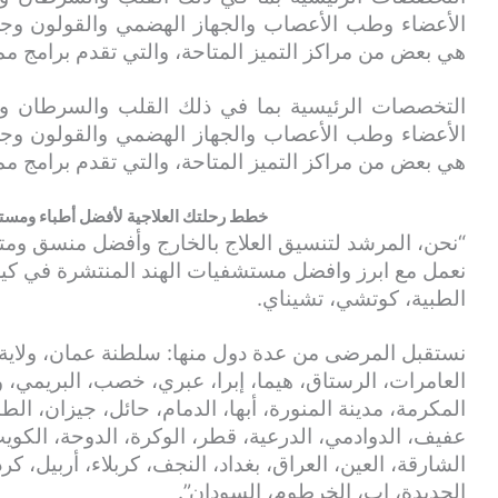
الأعضاء وطب الأعصاب والجهاز الهضمي والقولون وج
هي بعض من مراكز التميز المتاحة، والتي تقدم برامج مم
التخصصات الرئيسية بما في ذلك القلب والسرطان وا
الأعضاء وطب الأعصاب والجهاز الهضمي والقولون وج
هي بعض من مراكز التميز المتاحة، والتي تقدم برامج مم
خطط رحلتك العلاجية لأفضل أطباء ومستش
“نحن، المرشد لتنسيق العلاج بالخارج وأفضل منسق و
نعمل مع ابرز وافضل مستشفيات الهند المنتشرة في كيرلا،
الطبية، كوتشي، تشيناي.
نستقبل المرضى من عدة دول منها: سلطنة عمان، ولاية 
العامرات، الرستاق، هيما، إبرا، عبري، خصب، البريمي، 
المكرمة، مدينة المنورة، أبها، الدمام، حائل، جيزان، الط
عفيف، الدوادمي، الدرعية، قطر، الوكرة، الدوحة، الكويت
الشارقة، العين، العراق، بغداد، النجف، كربلاء، أربيل، ك
الحديدة، إب، الخرطوم، السودان”.