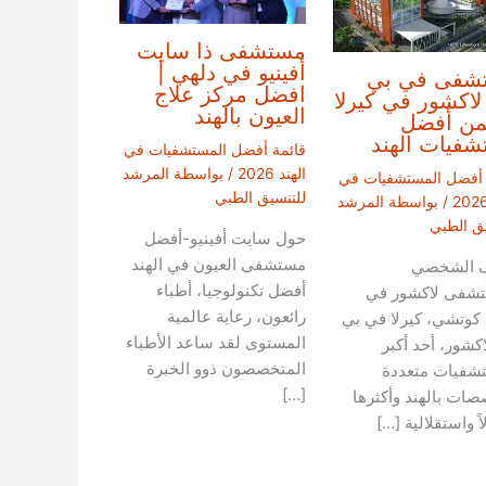
مستشفى ذا سايت
أفينيو في دلهي |
شفى في بي
افضل مركز علاج
اكشور في كيرلا
العيون بالهند
من أفضل
فيات الهند
قائمة أفضل المستشفيات في
الهند 2026
/ بواسطة
المرشد
 أفضل المستشفيات في
للتنسيق الطبي
/ بواسطة
المرشد
يق الطبي
حول سايت أفينيو-أفضل
مستشفى العيون في الهند
ف الشخصي
أفضل تكنولوجيا، أطباء
تشفى لاكشور في
رائعون، رعاية عالمية
 كوتشي، كيرلا في بي
المستوى لقد ساعد الأطباء
كشور، أحد أكبر
المتخصصون ذوو الخبرة
شفيات متعددة
[…]
صات بالهند وأكثرها
ً واستقلالية […]