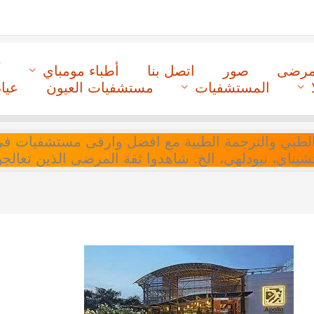
لمرضى
صور
اتصل بنا
أطباء مومباي
أ
المستشفيات
مستشفيات العيون
عيا
ل التنسيق الطبي والترجمة الطبية مع افضل وارقى مستشفيات
 تشيناي، نيودلهي، الخ. شاهدوا ثقة المرضى الذين تعالجو