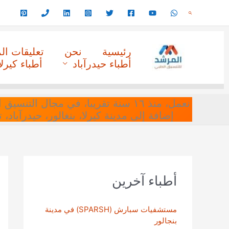
خطي
البحث
لى
لمحتوى
رئيسية
نحن
تعليقات ا
أطباء حيدرآباد
أطباء كيرلا
نعمل، منذ ١٦ سنة تقريبا، في مجا
إضافة إلى مدينة كيرلا، بنغالور، حيدرآباد،
أطباء آخرين
مستشفيات سبارش (SPARSH) في مدينة
بنجالور