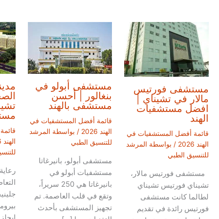
مستشفى أبولو في
مدين
مستشفى فورتيس
بنغالور | أحسن
الصح
مالار في تشيناي |
مستشفى بالهند
تشين
افضل مستشفيات
مستش
الهند
قائمة أفضل المستشفيات في
قائمة
الهند 2026
/ بواسطة
المرشد
قائمة أفضل المستشفيات في
الهند 2026
للتنسيق الطبي
الهند 2026
/ بواسطة
المرشد
للتنس
للتنسيق الطبي
مستشفى أبولو، بانيرغاتا
رعاية
مستشفيات أبولو في
مستشفى فورتيس مالار،
التعا
بانيرغاتا هي 250 سريراً،
تشيناي فورتيس تشيناي
جليني
وتقع في قلب العاصمة. تم
لطالما كانت مستشفى
بيروم
تجهيز المستشفى بأحدث
فورتيس رائدة في تقديم
إيجلز