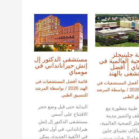
ة جلينيجلز
مستشفى الدكتور إل
ية العالمية في
إتش حيرانانداني في
اي | أفضل
مومباي
فى بالهند
قائمة أفضل المستشفيات في
 أفضل المستشفيات في
الهند 2026
/ بواسطة
المرشد
/ بواسطة
المرشد
للتنسيق الطبي
يق الطبي
البداية حتى قبل وضع حجر
 طبية متطورة مع
الافتتاح على أسس
طف والتميز مدينة
مستشفى الدكتور إل إتش
جلز الصحية العالمية،
هيرانانداني، في أول تدفق
باكام، تشيناي جلين
في الألفية الجديدة، يمكن
 جلوبال هيلث سيتي،