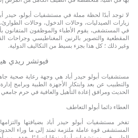
لا توجد أبدًا لحظة مملة في مستشفيات أبولو، حيدر أ
زيارات الصيدليات، وحالات الدخول، وحالات الطوارئ، 
في المستشفى، يقوم الأطباء والموظفون المتفانون بأد
المقطعية والتصوير بالرنين المغناطيسي وجراحات ال
وغير ذلك ؛ كل هذا بجزء بسيط من التكاليف الدولية.
فيوتشر ريدي هي
مستشفيات أبولو حيدر أباد هي وجهة رعاية صحية جاه
والتطبيب عن بعد وابتكار الأجهزة الطبية وبرامج إدا
الحديث ومرافق إعادة التأهيل والعافية في حرم جامعي 
العطاء دائما أبولو التعاطف
تفخر مستشفيات أبولو حيدر أباد بضيافتها والتزامه
المستشفى قوة عاملة ملتزمة تمتد إلى ما وراء الحدود 
الطبي في مستشفيات أبولو نهجًا إنسانيًا يخفف من أ