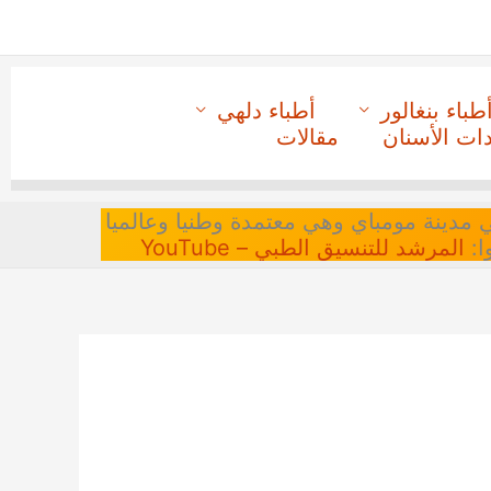
طباء بنغالور
أطباء دلهي
دات الأسنان
مقالات
 في مدينة مومباي وهي معتمدة وطنيا وعالميا
ا:
المرشد للتنسيق الطبي – YouTube