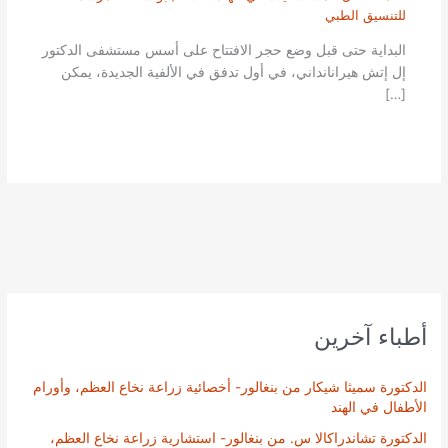
للتنسيق الطبي
البداية حتى قبل وضع حجر الافتتاح على أسس مستشفى الدكتور
إل إتش هيرانانداني، في أول تدفق في الألفية الجديدة، يمكن
[…]
أطباء آخرين
الدكتورة سميثا شيكار من بنغالور- أخصائية زراعة نخاع العظم، وأورام
الأطفال في الهند
الدكتورة تشاندراكالا س. من بنغالور- استشارية زراعة نخاع العظم،