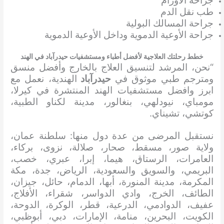
جراحة الأورام
طب نقل الدم
جراحة المسالك البولية
جراحة الأوعية الدموية وداخل الأوعية الدموية
خطط رحلتك العلاجية لأفضل أطباء ومستشفيات حيدرآباد في الهند
“نحن، المرشد لتنسيق العلاج بالخارج وأفضل منسق
ومترجم طبي موثوق في
حيدرآباد
الهندية، نعمل مع
ابرز وافضل مستشفيات الهند المنتشرة في كيرلا،
مومباي، نيودلهي، بنغالور، مدينة لكناو الطبية،
كوتشي، تشيناي.
نستقبل المرضى من عدة دول منها: سلطنة عمان،
ولاية صور، مسقط، صحار، صلالة، نزوى، بركاء،
العامرات، الرستاق، هيما، إبرا، عبري، خصب،
البريمي، والسويق والسعودية، الرياض، جدة، مكة
المكرمة، مدينة المنورة، أبها، الدمام، حائل، جيزان،
الطائف، الخرج، وادي الدواسر، شقراء، الأفلاج،
عفيف، الدوادمي، الدرعية، قطر، الوكرة، الدوحة،
الكويت، البحرين، منامة، الإمارات، دبي، أبوظبي،