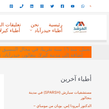
خطي
البحث
لى
لمحتوى
رئيسية
نحن
تعليقات ا
أطباء حيدرآباد
أطباء كيرلا
نعمل، منذ ١٦ سنة تقريبا، في مجا
إضافة إلى مدينة كيرلا، بنغالور، حيدرآباد،
أطباء آخرين
مستشفيات سبارش (SPARSH) في مدينة
بنجالور
الدكتور أنيرودا إس. بويان من مومباي –