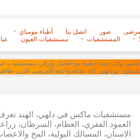
لمرضى
صور
اتصل بنا
أطباء مومباي
أ
المستشفيات
مستشفيات العيون
عيا
ل التنسيق الطبي والترجمة الطبية مع افضل وارقى مستشفيات
 تشيناي، نيودلهي، الخ. شاهدوا ثقة المرضى الذين تعالجو
مستشفيات ماكس في دلهي، الهند تعرف 
العمود الفقري، العظام، السرطان، زراع
الاسنان، المسالك البولية، المخ والاعصا