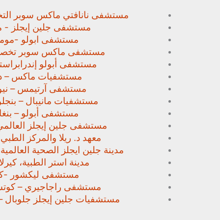
مستشفى نانافتي ماكس سوبر
الت
مستشفى جلين إيجلز - م
مستشفى ابولو -مومب
مستشفى ماكس سوبر تخص
مستشفى أبولو إندرابراستا
مستشفيات ماكس – د
مستشفى آرتيمس – نيو
مستشفيات مانيبال – بنجل
مستشفى أبولو – بنغا
مستشفى جلين إيجلز العالمي
معهد د. ريلا والمركز الطبي
مدينة جلين ايجلز الصحية العالمية 
مدينة استر الطبية، كيرلا،
مستشفى ليكشور -كي
مستشفى راجاجيري – كوتشي
مستشفيات جلين إيجلز جلوبال –