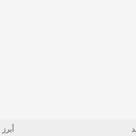
د
أبرز 