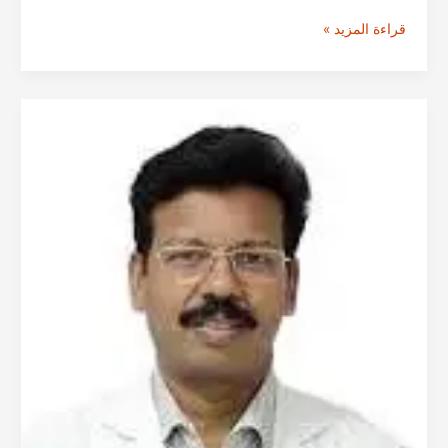
الدكتور
قراءة المزيد »
ناجيندرا
ماهيندرا
من
حيدرآباد
|
استشاري
جراحة
الأنف
والأذن
والحنجرة
وجراحة
الرأس
والرقبة
في
الهند