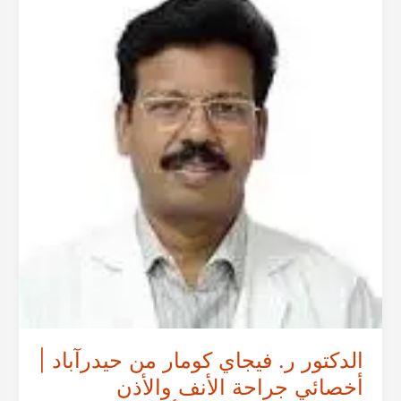
حيدرآباد
|
أخصائي
جراحة
الأنف
والأذن
والحنجرة
وزراعة
القوقعة
في
الهند
الدكتور ر. فيجاي كومار من حيدرآباد |
أخصائي جراحة الأنف والأذن