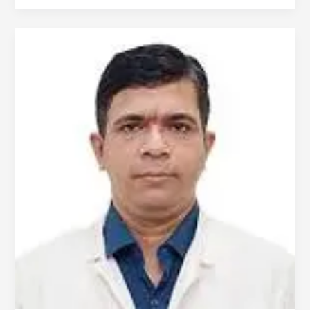
كومار
سينغ
من
حيدرآباد
|
استشاري
جراحة
الأنف
والأذن
والحنجرة
وجراحة
الرأس
والرقبة
في
الهند