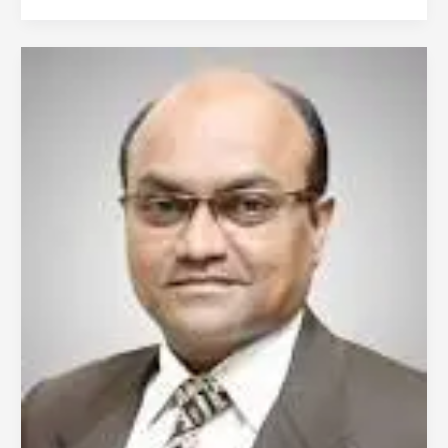
كومار
ريفوري
من
حيدرآباد
|
جراحة
الأذن
والأنف
والحنجرة
وزراعة
القوقعة
في
حيدر
أباد،
الهند