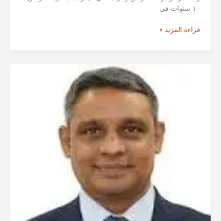
١٠ سنوات في
الدكتور
قراءة المزيد »
جيانارانجان
ناياك
من
حيدرآباد
|
استشاري
جراحة
الأنف
والأذن
والحنجرة
وجراحة
الرأس
والرقبة
في
الهند