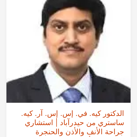
أخصائي
جراحة
الأنف
والأذن
والحنجرة
وجراحة
الرأس
والرقبة
في
الهند
الدكتور كيه. في. إس. إس. آر. كيه.
ساستري من حيدرآباد | استشاري
جراحة الأنف والأذن والحنجرة