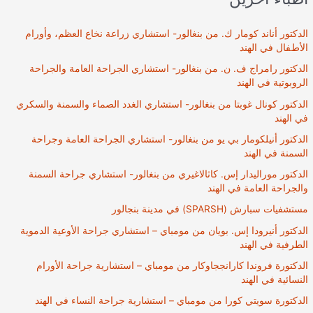
والحنجرة
وزراعة
الدكتور أناند كومار ك. من بنغالور- استشاري زراعة نخاع العظم، وأورام
القوقعة
الأطفال في الهند
في
الدكتور رامراج ف. ن. من بنغالور- استشاري الجراحة العامة والجراحة
حيدر
الروبوتية في الهند
أباد،
الدكتور كونال غوبتا من بنغالور- استشاري الغدد الصماء والسمنة والسكري
الهند
في الهند
الدكتور أنيلكومار بي يو من بنغالور- استشاري الجراحة العامة وجراحة
السمنة في الهند
الدكتور موراليدار إس. كاثالاغيري من بنغالور- استشاري جراحة السمنة
والجراحة العامة في الهند
مستشفيات سبارش (SPARSH) في مدينة بنجالور
الدكتور أنيرودا إس. بويان من مومباي – استشاري جراحة الأوعية الدموية
الطرفية في الهند
الدكتورة فروندا كارانججاوكار من مومباي – استشارية جراحة الأورام
النسائية في الهند
الدكتورة سويتي كورا من مومباي – استشارية جراحة النساء في الهند