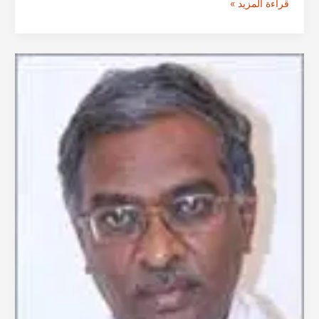
الدكتور
قراءة المزيد »
جاناردان
راو
جاغيني
من
حيدرآباد
|
جراحة
الأذن
والأنف
والحنجرة
وزراعة
القوقعة
في
حيدر
أباد،
الهند