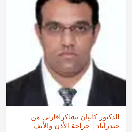
الأذن
والأنف
والحنجرة
وزراعة
القوقعة
في
حيدر
أباد،
الهند
الدكتور كاليان تشاكرافارثي من
حيدرآباد | جراحة الأذن والأنف