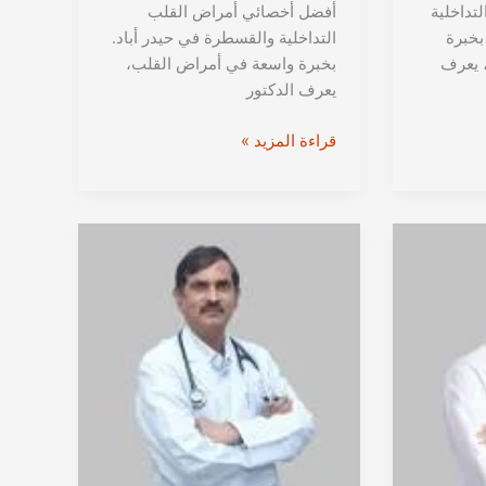
تداخلية
أفضل أخصائي أمراض القلب
بخبرة
التداخلية والقسطرة في حيدر أباد.
 يعرف
بخبرة واسعة في أمراض القلب،
يعرف الدكتور
الدكتور
قراءة المزيد »
لالوكوتا
كريشنا
موهان
من
حيدراباد
|
استشاري
أمراض
القلب
التداخلية
في
الهند