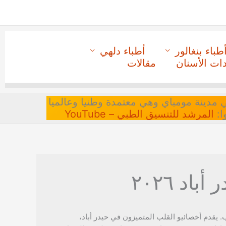
طباء بنغالور
أطباء دلهي
دات الأسنان
مقالات
 في مدينة مومباي وهي معتمدة وطنيا وعالميا
ا:
المرشد للتنسيق الطبي – YouTube
د ٢٠٢٦
 يقدم أخصائيو القلب المتميزون في حيدر أباد،