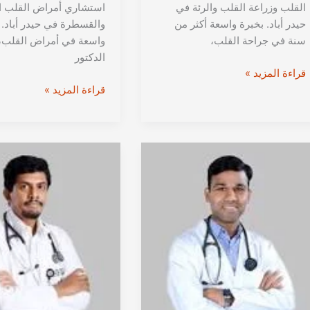
القلب وزراعة القلب والرئة في
استشاري أمراض القلب ال
حيدر أباد. بخبرة واسعة أكثر من
والقسطرة في حيدر أباد. 
سنة في جراحة القلب،
واسعة في أمراض القلب،
الدكتور
الدكتور
قراءة المزيد »
مانيش
الدكتور
قراءة المزيد »
بوروال
إم
من
سرينيفاسا
حيدراباد
راو
|
من
استشاري
حيدراباد
زراعة
|
القلب
استشاري
والرئة
أمراض
في
القلب
الهند
التداخلية
في
الهند