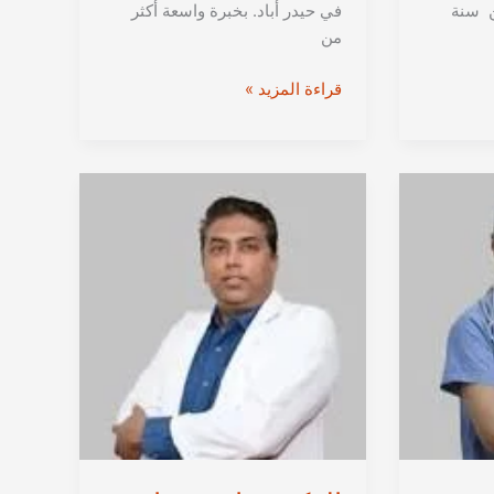
ن سنة
في حيدر أباد. بخبرة واسعة أكثر
من
الدكتور
قراءة المزيد »
أشوك
ريدي
سومو
من
حيدراباد
|
استشاري
جراحة
الأوعية
الدموية
في
الهند