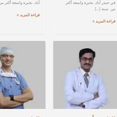
في حيدر أباد. بخبرة واسعة أكثر
أباد. بخبرة واسعة أكثر م
من سنة […]
الدكتور
قراءة المزيد »
الدكتور
ب.
قراءة المزيد »
مصطفى
براديب
رازي
من
من
حيدراباد
حيدراباد
|
|
استشاري
استشاري
جراحة
جراحة
الأوعية
الأوعية
الدموية
الدموية
في
في
الهند
الهند