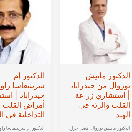
استشاري
|
جراحة
استشاري
القلب
جراحة
والأوعية
الأوعية
الدموية
الدموية
في
في
الهند
الهند
الدكتور مانيش
الدكتور إم
بوروال من حيدراباد
سرينيفاسا راو
| استشاري زراعة
حيدراباد | است
القلب والرئة في
أمراض القلب
الهند
التداخلية في ال
الدكتور مانيش بوروال أفضل جراح
الدكتور إم سرينيفاسا را