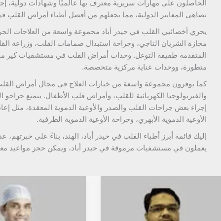
الحاصلون على مهارات سريرية معترف بها عالميًا وشهادات دولية، إج
تضاهي المعايير الدولية، مما يجعلهم من أفضل أطباء أمراض القلب في 
يجري أخصائيي القلب في حيدر أباد مجموعة واسعة من العلاجات الجرا
مجازة الشريان التاجي، وجراحة استبدال صمامات القلب، وزراعة القل
المتقدمة طفيفة التوغل. وحدات أمراض القلب في مستشفيات كير م
متطورة، ووحدات عناية مركزية متخصصة.
كما يوفرون مجموعة واسعة من خيارات العلاج في مجال أمراض القلب ا
والفيزيولوجيا الكهربائية للقلب، وأمراض قلب الأطفال. يتمتع جراحو ا
إجراء بعض جراحات القلب والصدر والأوعية الدموية المعقدة، مثل إعاد
الأوعية الدموية الأبهري، وجراحة الأوعية الدموية الطرفية.
إليك قائمة أبرز أطباء القلب في حيدر أباد، الهند، بناءً على خبرتهم، عد
يعملون في مستشفيات مرموقة في حيدر أباد، ويمكن حجز مواعيد معه