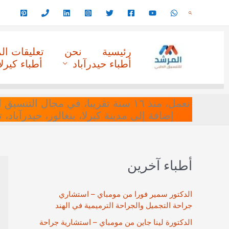
خطي
البحث
لى
لمحتوى
رئيسية
نحن
تعليقات ا
أطباء حيدرآباد
أطباء كيرلا
نعمل، منذ ١٦ سنة تقريبا، في مجا
إضافة إلى مدينة كيرلا، بنغالور، حيدرآباد،
أطباء آخرين
الدكتور سمير فورا من مومباي – استشاري
جراحة التجميل والجراحة الترميمية في الهند
الدكتورة لينا جاين من مومباي – استشارية جراحة