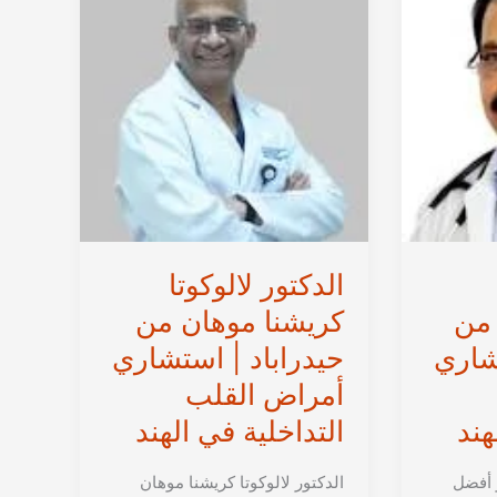
جراحة
الأوعية
الدموية
في
الهند
الدكتور لالوكوتا
 من
كريشنا موهان من
شاري
حيدراباد | استشاري
أمراض القلب
هند
التداخلية في الهند
و أفضل
الدكتور لالوكوتا كريشنا موهان