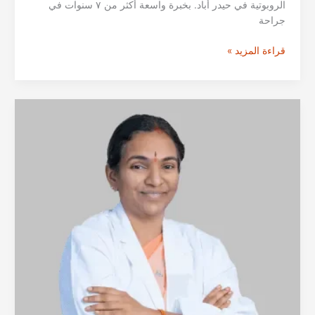
الروبوتية في حيدر أباد. بخبرة واسعة أكثر من ٧ سنوات في
جراحة
الدكتورة
قراءة المزيد »
موميتا
باغ
من
حيدراباد
|
أخصائية
جراحة
الأورام
النسائية
الروبوتية
في
الهند