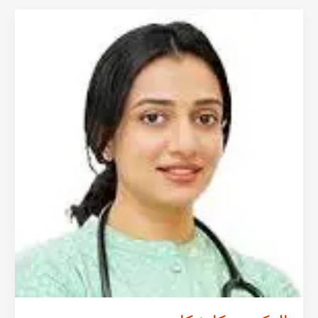
أ.د.س
من
حيدراباد
|
جراحة
النساء
الروبوتية
في
حيدر
آباد،
الهند