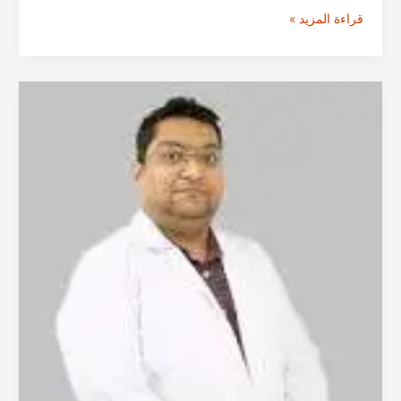
الدكتور
قراءة المزيد »
إم.
غوبيتشاند
من
حيدرآباد
|
استشاري
جراحة
المسالك
البولية
في
الهند