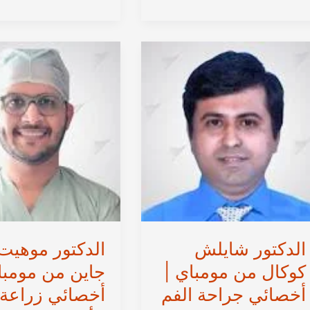
توفيق
ديهاني
بوهرا
من
من
مومباي
مومباي
–
|
أخصائي
استشاري
جراحة
جراحة
زراعة
الفم
الأسنان
والوجه
والفم
والفكين
والفكين
وزراعة
في
الأسنان
الهند
الفورية
في
الهند
الدكتور شايلش
الدكتور موهيت
كوكال من مومباي |
جاين من مومبا
أخصائي جراحة الفم
أخصائي زراعة