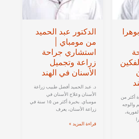
بوهرا
الدكتور عبد الحميد
من مومباي |
ة
استشاري جراحة
لفكين
زراعة وتجميل
الأسنان في الهند
د
د. عبد الحميد أفضل طبيب زراعة
الأسنان وعلاج الأسنان في
ة أكثر من
مومباي. بخبرة أكثر من ١٥ سنة في
م والوجه
زراعة الأسنان، يعرف
لفورية،
ا
الدكتور
قراءة المزيد »
عبد
الحميد