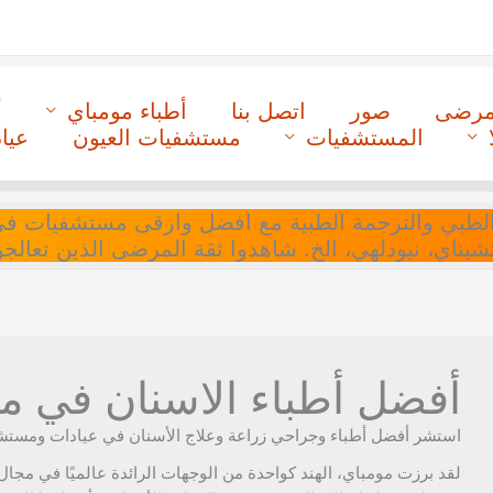
لمرضى
صور
اتصل بنا
أطباء مومباي
أ
المستشفيات
مستشفيات العيون
عيا
ل التنسيق الطبي والترجمة الطبية مع افضل وارقى مستشفيات
 تشيناي، نيودلهي، الخ. شاهدوا ثقة المرضى الذين تعالجو
أفضل أطباء الاسنان في مومبا
استشر أفضل أطباء وجراحي زراعة وعلاج الأسنان في عيادات ومستش
لقد برزت مومباي، الهند كواحدة من الوجهات الرائدة عالميًا في مجال 