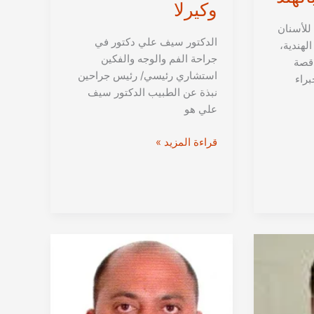
وكيرلا
لأسنان
الدكتور سيف علي دكتور في
لهندية،
جراحة الفم والوجه والفكين
 قصة
استشاري رئيسي/ رئيس جراحين
براء
نبذة عن الطبيب الدكتور سيف
علي هو
الدكتور
قراءة المزيد »
سيف
علي
|
جراحة
الوجه
والفكين
وزراعة
الاسنان
بالهند،
دلهي