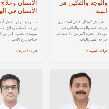
والوجه والفكين في
الأسنان وعلاج
الهند
الأسنان في اله
د. شايلش كوكال أفضل استشاري
د. موهيت جاين أفضل أخ
جراحة الفم والوجه والفكين في
زراعة الأسنان وعلاج الأ
مومباي. بخبرة أكثر من ١٢ سنة في
جراحة الفم والوجه،
جراحة زرع الأسنان،
الدكتور
الدكتور
قراءة المزيد »
قراءة المزيد »
شايلش
موهيت
كوكال
جاين
من
من
مومباي
مومباي
|
|
أخصائي
أخصائي
جراحة
زراعة
الفم
الأسنان
والوجه
وعلاج
والفكين
الأسنان