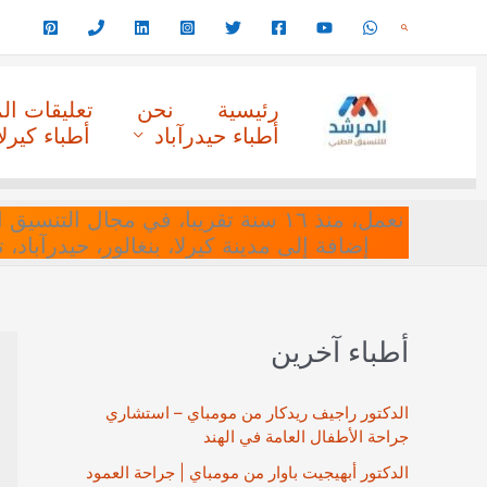
خطي
البحث
لى
لمحتوى
رئيسية
نحن
تعليقات ا
أطباء حيدرآباد
أطباء كيرلا
نعمل، منذ ١٦ سنة تقريبا، في مجا
إضافة إلى مدينة كيرلا، بنغالور، حيدرآباد،
أطباء آخرين
الدكتور راجيف ريدكار من مومباي – استشاري
جراحة الأطفال العامة في الهند
الدكتور أبهيجيت باوار من مومباي | جراحة العمود