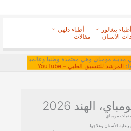
طباء بنغالور
أطباء دلهي
دات الأسنان
مقالات
 في مدينة مومباي وهي معتمدة وطنيا وعالميا
ا:
المرشد للتنسيق الطبي – YouTube
ي، الهند 2026
فيات مومباي.
رعاية الأسنان وعلاجها.