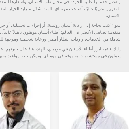
وبفضل خدماتها عالية الجودة في مجال طب الأسنان، وأسعارها الم
المدربين تدريبًا عاليًا، أصبحت مومباي، الهند بشكل متزايد الخيار
الأسنان.
سواء كنت بحاجة إلى رعاية أسنان روتينية، أو إجراءات تجميلية، أو ج
متقدمة تضاهي الأفضل في العالم: أطباء أسنان مؤهلون تأهيلاً عالياً
شاملة من الخدمات، وأوقات انتظار أقصر، ورعاية شخصية وموجهة لل
إليك قائمة أبرز أطباء الأسنان في مومباي، الهند، بناءً على خبرتهم، عد
يعملون في مستشفيات مرموقة في مومباي، ويمكن حجز مواعيد معهم