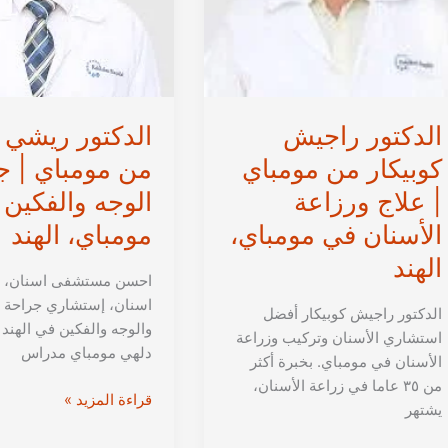
في
في
الهند
الهند
الدكتور راجيش
الدكتور ريشي 
كوبيكار من مومباي
من مومباي | ج
| علاج ورزاعة
الوجه والفكين
الأسنان في مومباي،
مومباي، الهند
الهند
احسن مستشفى اسنان، د
اسنان، إستشاري جراحة ا
الدكتور راجيش كوبيكار أفضل
والوجه والفكين في الهند 
استشاري الأسنان وتركيب وزراعة
دلهي مومباي مدراس
الأسنان في مومباي. بخبرة أكثر
من ٣٥ عاما في زراعة الأسنان،
الدكتور
قراءة المزيد »
يشتهر
ريشي
خوسا