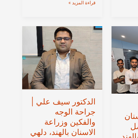
الدكتور
قراءة المزيد »
هريشيكيش
بوسالكار
من
مومباي
|
علاج
ورزاعة
الأسنان
في
مومباي،
الهند
الدكتور سيف علي |
جراحة الوجه
نان
والفكين وزراعة
ضل
الاسنان بالهند، دلهي
الهند