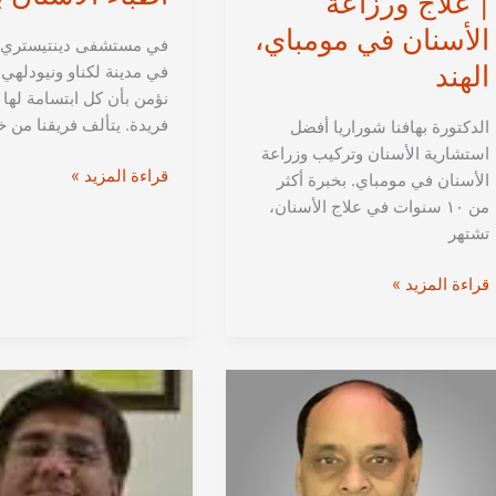
| علاج ورزاعة
الأسنان في مومباي،
في مستشفى دينتيستري ل
الهند
في مدينة لكناو ونيودلهي ا
نؤمن بأن كل ابتسامة لها
فريدة. يتألف فريقنا من خ
الدكتورة بهافنا شوراريا أفضل
استشارية الأسنان وتركيب وزراعة
مستشفى
قراءة المزيد »
الأسنان في مومباي. بخبرة أكثر
دينتيستري
من ١٠ سنوات في علاج الأسنان،
للأسنان
تشتهر
في
لكناو
الدكتورة
قراءة المزيد »
|
بهافنا
افضل
شوراريا
أطباء
من
الأسنان
مومباي
بالهند
|
علاج
ورزاعة
الأسنان