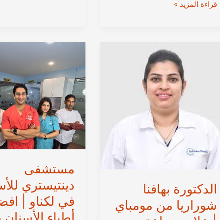
الدكتور
قراءة المزيد »
من
راجيش
مومباي
كوبيكار
|
من
جراحة
مومباي
الوجه
|
والفكين
علاج
في
ورزاعة
مومباي،
الأسنان
الهند
في
مومباي،
الهند
مستشفى
دينتيستري للأس
الدكتورة بهافنا
في لكناو | اف
شوراريا من مومباي
أطباء الأسنان ب