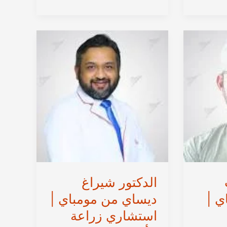
من
مومباي
|
استشاري
جراحة
زراعة
وتجميل
الأسنان
في
الهند
الدكتور شيراغ
ي |
ديساي من مومباي |
استشاري زراعة