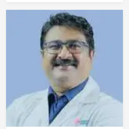
إيتي
من
كيرلا
|
أخصائي
الجراحة
التجميلية
والترميمية
في
الهند