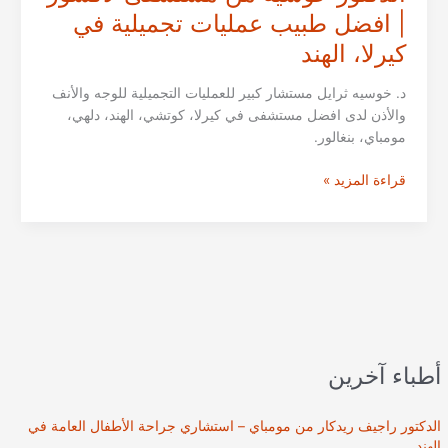
| افضل طبيب عمليات تجميلية في
كيرلا، الهند
د. خوسيه ثرايل مستشار كبير للعمليات التجميلية للوجه والأنف
والأذن لدى افضل مستشفى في كيرلا، كوتشي، الهند، دلهي،
مومباي، بنغالور.
الدكتور
قراءة المزيد »
خوسيه
من
مستشفى
لاكشور
|
افضل
طبيب
عمليات
أطباء آخرين
تجميلية
في
كيرلا،
الدكتور راجيف ريدكار من مومباي – استشاري جراحة الأطفال العامة في
الهند
الهند