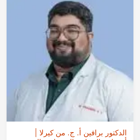
الدكتور برافين أ. ج. من كيرلا |