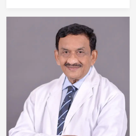
جيجو
من
كوتشي
|
استشاري
العمليات
التجميلية
في
كيرلا
الهند