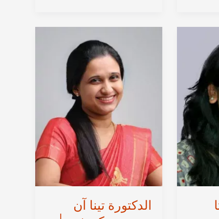
من
كوتشي
|
أمراض
النساء
والجراحة
الروبوتية
في
كيرلا،
الهند
الدكتورة تينا آن