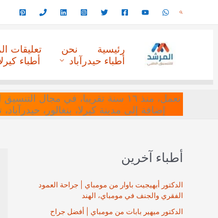
خطي
البحث
لى
لمحتوى
رئيسية
نحن
تعليقات ا
أطباء حيدرآباد
أطباء كيرلا
نعمل، منذ ١٦ سنة تقريبا، في مجا
إضافة إلى مدينة كيرلا، بنغالور، حيدرآباد،
أطباء آخرين
الدكتور أبهيجيت باوار من مومباي | جراحة العمود
الفقري والجنف في مومباي، الهند
الدكتور ميهير بابات من مومباي | أفضل جراح