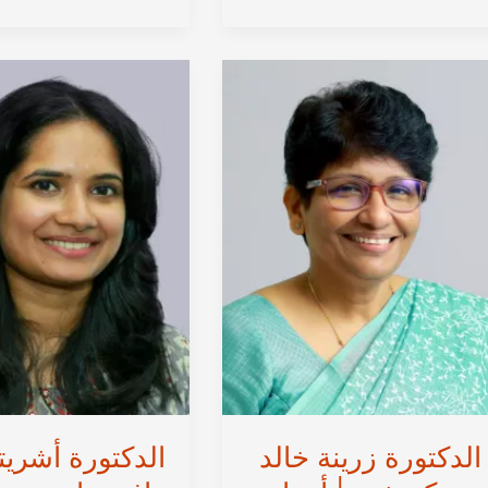
اس
|
ماياديفي
استشاري
من
جراحة
كوتشي
المسالك
|
البولية
أمراض
النسائية
النساء
في
والجراحة
الهند
الروبوتية
في
كيرلا
الهند
الدكتورة زرينة خالد
الدكتورة أشريتا