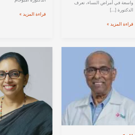
واسعة في أمراض النساء، تعرف
الدكتورة […]
الدكتورة
قراءة المزيد »
أمبوجام
الدكتورة
قراءة المزيد »
ك.
أجيتا
من
كوماري
كيرلا
س.
|
من
استشارية
كيرلا
أمراض
|
النساء
استشارية
والجراحة
أمراض
النسائية
النساء
في
والجراحة
الهند
النسائية
في
الهند