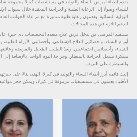
يقدم أطباء أمراض النساء والتوليد في مستشفيات كيرلا مجموعة شامل
للنساء وصولًا إلى الرعاية الطبية والجراحية المعقدة خلال سنوات الإ
البولية النسائية. يقدمون رعاية طبية متميزة مع مراعاة الجوانب الع
الدعم اللازم في هذه المجالات.
يستفيد المرضى من تدخل فريق علاج متعدد التخصصات ذي خبرة عالية،
أورام النساء، وأخصائيي العلاج الإشعاعي، وأخصائيي الأورام الطب
النساء، وأخصائيين اجتماعيين. ويُعدّ الطبيب المُحيل والمريضة وعائلت
مبتكرة تشمل الجراحة بالمنظار، وجراحة اليوم الواحد، بالإضافة إلى الإ
والسيطرة على النزيف.
إليك قائمة أبرز أطباء النساء والتوليد في كيرلا، الهند، بناءً على خبرت
الأطباء يعملون في مستشفيات مرموقة في كيرلا، ويمكن حجز مواعيد