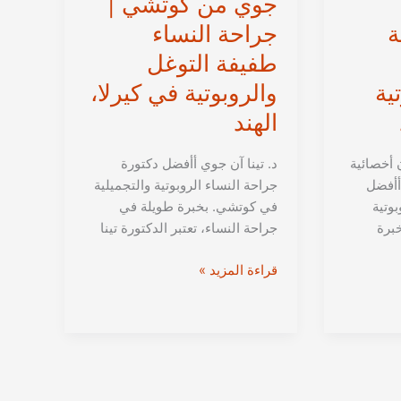
جوي من كوتشي |
ة
جراحة النساء
طفيفة التوغل
ية
والروبوتية في كيرلا،
الهند
ن أخصائية
د. تينا آن جوي أأفضل دكتورة
أأفضل
جراحة النساء الروبوتية والتجميلية
بوتية
في كوتشي. بخبرة طويلة في
برة
جراحة النساء، تعتبر الدكتورة تينا
الدكتورة
قراءة المزيد »
تينا
آن
جوي
من
كوتشي
|