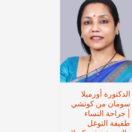
النساء
جراحة
والجراحة
النساء
الروبوتية
طفيفة
في
التوغل
كيرلا،
والروبوتية
الهند
في
كيرلا،
الهند
الدكتورة أورميلا
سومان من كوتشي
| جراحة النساء
طفيفة التوغل