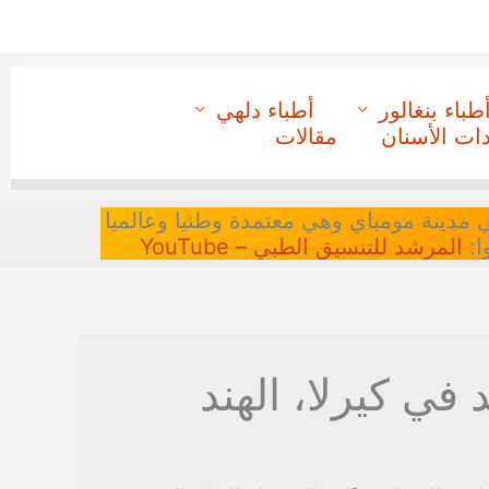
طباء بنغالور
أطباء دلهي
دات الأسنان
مقالات
 في مدينة مومباي وهي معتمدة وطنيا وعالميا
ا:
المرشد للتنسيق الطبي – YouTube
 في كيرلا، الهند