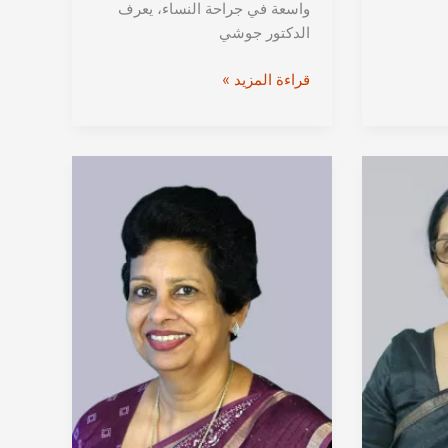
واسعة في جراحة النساء، يعرف
الدكتور جوشي
الدكتور
قراءة المزيد »
جوشي
جوزيف
نيلانكافيل
من
كيرلا
|
استشاري
جراحة
المسالك
البولية
النسائية
في
الهند