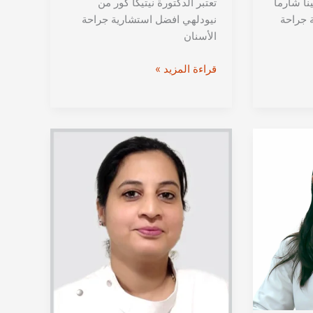
ينا شارما
تعتبر الدكتورة نيتيكا كور من
 جراحة
نيودلهي افضل استشارية جراحة
الأسنان
الدكتورة
قراءة المزيد »
نيتيكا
كور
من
دلهي
|
جراحة
الأسنان
وزراعة
الأسنان
في
نيودلهي،
الهند