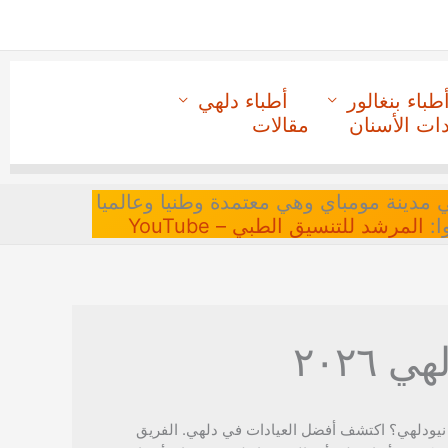
طباء بنغالور
أطباء دلهي
دات الأسنان
مقالات
 في مدينة مومباي وهي معتمدة وطنيا وعالميا
ا:
المرشد للتنسيق الطبي – YouTube
٢٠٢٦
يودلهي؟ اكتشف أفضل العيادات في دلهي. الفريق