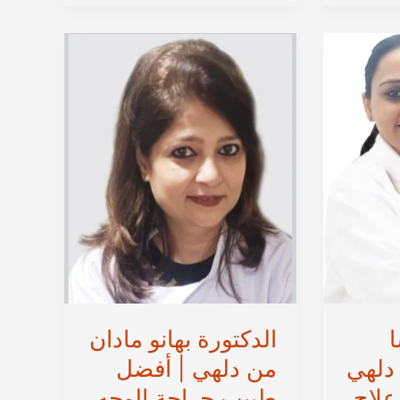
ياداف
من
دلهي
|
أفضل
طبيب
علاج
وزراعة
وتركيب
الأسنان
في
نيودلهي
الهندية
ا
الدكتورة بهانو مادان
دلهي
من دلهي | أفضل
علاج
طبيب جراحة الوجه