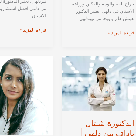
نيودلهي. تعتبر الدكتورة ل
جراح الفم والوجه والفكين وزراعة
من دلهي افضل استشارية
الأسنان في دلهي. يعتبر الدكتور
الأسنان
هيتش هانز باويجا من نيودلهي
الدكتورة
قراءة المزيد »
الدكتور
قراءة المزيد »
لينا
هيتش
شارما
هانز
من
باويجا
دلهي
من
|
دلهي
جراحة
|
الأسنان
جراحة
وزراعة
الوجه
الأسنان
والفكين
في
وزراعة
نيودلهي،
الأسنان
الهند
في
الدكتورة شيتال
نيودلهي،
ياداف من دلهي |
الهند