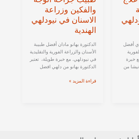
والفكين وزراعة
دلهي
الاسنان في نيودلهي
الهندية
ري أفضل
الدكتورة بهانو مادان أفضل طبيبة
لفورية
الأسنان والزراعة الفورية والتقليدية
ع خبرة
في نيودلهي. مع خبرة طويلة، تعتبر
نيشا من
الدكتورة بهانو من دلهي افضل
الدكتورة
قراءة المزيد »
بهانو
مادان
من
دلهي
|
أفضل
طبيب