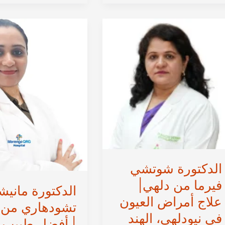
دلهي
الأسنان
|
في
أفضل
نيودلهي،
طبيب
الهند
زراعة
وتجميل
الأسنان
في
نيودلهي
الهندية
الدكتورة شوتشي
فيرما من دلهي|
الدكتورة مانيش
علاج أمراض العيون
تشودهاري من 
في نيودلهي، الهند
| أفضل طبيب 