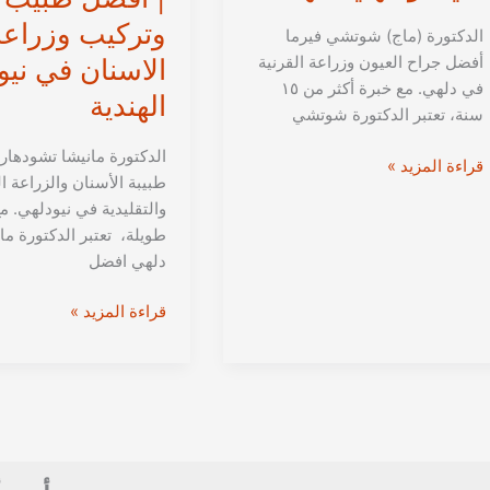
وتركيب وزراعة
الدكتورة (ماج) شوتشي فيرما
أفضل جراح العيون وزراعة القرنية
الاسنان في نيو
في دلهي. مع خبرة أكثر من ١٥
الهندية
سنة، تعتبر الدكتورة شوتشي
الدكتورة مانيشا تشودها
الدكتورة
قراءة المزيد »
طبيبة الأسنان والزراعة ا
شوتشي
والتقليدية في نيودلهي. م
فيرما
طويلة، تعتبر الدكتورة ما
من
دلهي افضل
دلهي|
علاج
الدكتورة
قراءة المزيد »
أمراض
مانيشا
العيون
تشودهاري
في
من
نيودلهي،
دلهي
الهند
|
أفضل