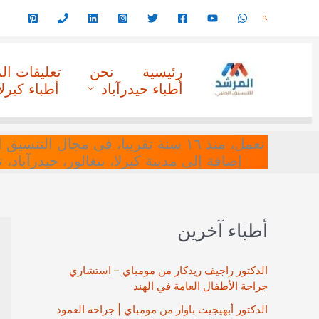
خطي
البحث
لى
لمحتوى
رئيسية
نحن
تعليقات ا
أطباء حيدرآباد
أطباء كيرلا
نعمل، منذ ١٦ سنة تقريبا، في مجا
إضافة إلى مدينة كيرلا، بنغالور، حيدرآباد،
أطباء آخرين
الدكتور راجيف ريدكار من مومباي – استشاري
جراحة الأطفال العامة في الهند
الدكتور أبهيجيت باوار من مومباي | جراحة العمود