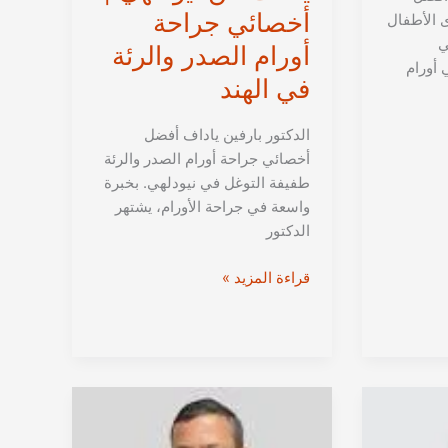
أخصائي جراحة
 الأطفال
ي
أورام الصدر والرئة
 أورام
في الهند
الدكتور بارفين ياداف أفضل
أخصائي جراحة أورام الصدر والرئة
طفيفة التوغل في نيودلهي. بخبرة
واسعة في جراحة الأورام، يشتهر
الدكتور
الدكتور
قراءة المزيد »
بارفين
ياداف
من
نيودلهي
|
أخصائي
جراحة