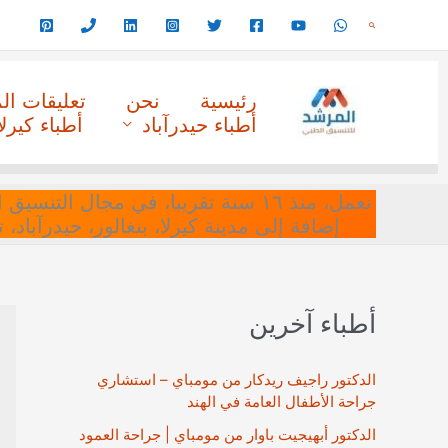
خطي
البحث
لى
لمحتوى
رئيسية
نحن
تعليقات ا
أطباء حيدرآباد
أطباء كيرلا
نعمل، منذ ١٦ سنة تقريبا، في مجا
إضافة إلى مدينة كيرلا، بنغالور، حيدرآباد،
أطباء آخرين
الدكتور راجيف ريدكار من مومباي – استشاري
جراحة الأطفال العامة في الهند
الدكتور أبهيجيت باوار من مومباي | جراحة العمود