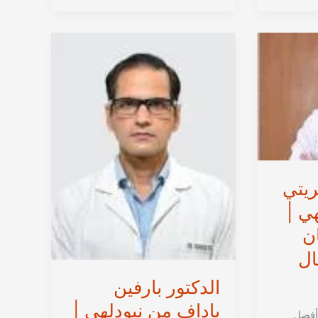
ديندي
من
نيودلهي
|
أخصائية
جراحة
الثدي،
الجراحة
التجميلية
والترميمية
في
ريتي
الهند
هي |
ن
ال
الدكتور بارفين
ياداف من نيودلهي |
 أفضل