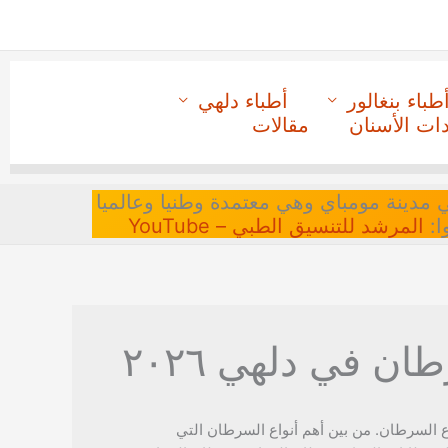
طباء بنغالور
أطباء دلهي
دات الأسنان
مقالات
 في مدينة مومباي وهي معتمدة وطنيا وعالميا
ا:
المرشد للتنسيق الطبي – YouTube
ن في دلهي ٢٠٢٦
 السرطان. من بين أهم أنواع السرطان التي