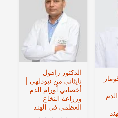
أورام
الصدر
والرئة
في
الهند
الدكتور راهول
كومار
نايثاني من نيودلهي |
أخصائي أورام الدم
لدم
وزراعة النخاع
العظمي في الهند
ند