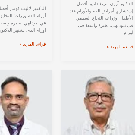
الدكتور آرون سينغ دانيوا أفضل
الدكتور لاليت كومار أفض
إستشاري أمراض الدم والأورام عند
أورام الدم وزراعة النخاع
الأطفال وزراعة النخاع العظمي
في نيودلهي. بخبرة واسع
في نيودلهي. بخبرة واسعة في
أورام الدم، يشتهر الدكتور
أورام
الدكتور
قراءة المزيد »
الدكتور
قراءة المزيد »
لاليت
آرون
كومار
سينغ
من
دانيوا
نيودلهي
من
|
نيودلهي
أخصائي
|
أورام
أخصائي
الدم
أورام
وزراعة
الدم
النخاع
وزراعة
العظمي
النخاع
في
العظمي