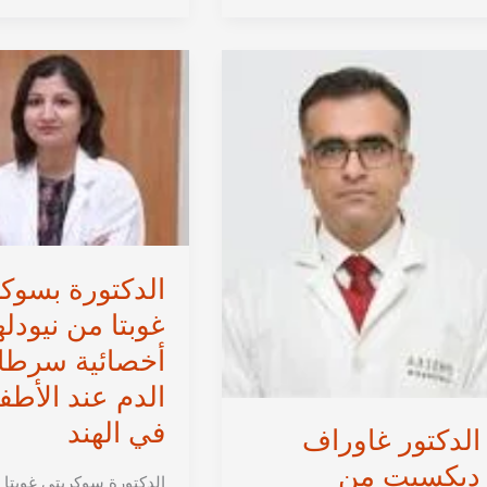
من
مالك
نيودلهي
من
|
نيودلهي
استشارية
|
الطب
استشارية
النووي
الطب
في
النووي
الهند
في
الهند
الدكتورة بسوك
غوبتا من نيودل
أخصائية سرطا
الدم عند الأطف
في الهند
الدكتور غاوراف
ديكسيت من
الدكتورة سوكريتي غوبتا