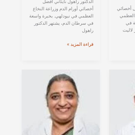
الدكتور راهول نايثاني أفضل
ل أخصائي
أخصائي أورام الدم وزراعة النخاع
 العظمي
العظمي في نيودلهي. بخبرة واسعة
ة في
في سرطان الدم، يشتهر الدكتور
 لاليت
راهول
الدكتور
قراءة المزيد »
راهول
نايثاني
من
نيودلهي
|
أخصائي
أورام
الدم
وزراعة
النخاع
العظمي
في