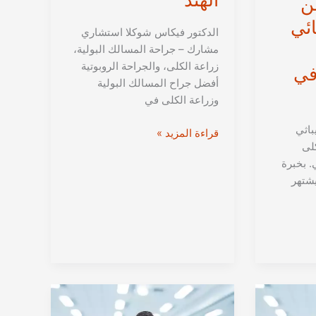
ن
ائي
الدكتور فيكاس شوكلا استشاري
مشارك – جراحة المسالك البولية،
زراعة الكلى، والجراحة الروبوتية
في
أفضل جراح المسالك البولية
وزراعة الكلى في
باثي
الدكتور
قراءة المزيد »
لى
فيكاس
. بخبرة
شوكلا
يشتهر
من
دلهي
|
جراحة
المسالك
البولية
وزراعة
الكلى