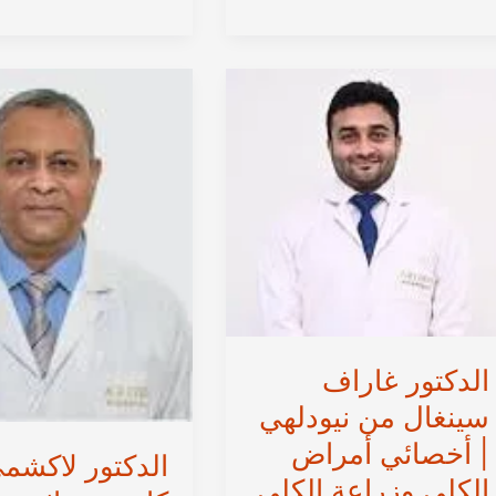
بانزال
من
من
نيودلهي
نيودلهي
|
|
أخصائية
أخصائي
أمراض
أمراض
الكلى
الكلى
وزراعة
وزراعة
الكلى
الكلى
في
في
الهند
الهند
الدكتور غاراف
سينغال من نيودلهي
| أخصائي أمراض
الدكتور لاكشم
الكلى وزراعة الكلى