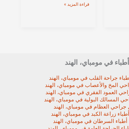
الدكتور
قراءة المزيد »
بارمود
ميتال
من
دلهي
|
أمراض
الكلى
وزراعة
أطباء في مومباي، الهند
الكلى
في
باء جراحة القلب في مومباي، الهند
نيودلهي،
حي المخ والأعصاب في مومباي، الهند
الهند
حي العمود الفقري في مومباي، الهند
ي المسالك البولية في مومباي، الهند
جراحي العظام في مومباي، الهند
باء زراعة الكبد في مومباي، الهند
أطباء السرطان في مومباي، الهند
اء الجراحة العامة في مومباي، الهند