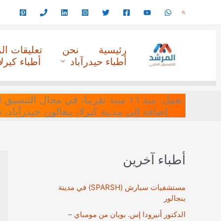
خطي
البحث
لى
لمحتوى
رئيسية
نحن
تعليقات ا
أطباء حيدرآباد
أطباء كيرلا
نعمل، منذ ١٦ سنة تقريبا، في مجا
إضافة إلى مدينة كيرلا، بنغالور، حيدرآباد،
أطباء آخرين
مستشفيات سبارش (SPARSH) في مدينة
بنجالور
الدكتور أنيرودا إس. بويان من مومباي –