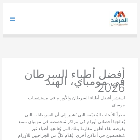
خطي
لى
لمحتوى
أفضل أطباء السرطان
في مومباي، الهند
2026
استشر أفضل أطباء السرطان والأورام في مستشفيات
مومباي.
نظراً للأبحاث المُعمّقة التي تُشير إلى أن السرطانات التي
يُعالجها أخصائي أورام في مراكز مُتخصصة في مومباي تتمتع
بفرصة بقاء أطول مقارنةً بتلك التي يُعالجها أطباء غير
مُتخصصين في أماكن أخرى، يُقدّم كلٌّ من الجراحيين للأورام