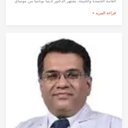
العامة الحميدة والخبيثة، يشتهر الدكتور أديتيا بوناميا من مومباي
الدكتور
قراءة المزيد »
أديتيا
بوناميا
من
مومباي
–
استشاري
جراحة
الأورام
العامة
في
الهند