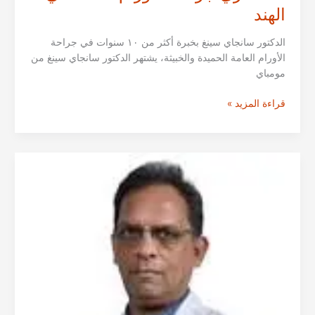
الهند
الدكتور سانجاي سينغ بخبرة أكثر من ١٠ سنوات في جراحة
الأورام العامة الحميدة والخبيثة، يشتهر الدكتور سانجاي سينغ من
مومباي
الدكتور
قراءة المزيد »
سانجاي
سينغ
من
مومباي
–
استشاري
جراحة
الأورام
العامة
في
الهند