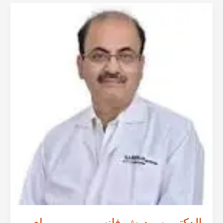
من
مومباي
–
استشاري
جراحة
الأورام
العامة
في
الهند
الدكتور سوديش فانسي من مومباي