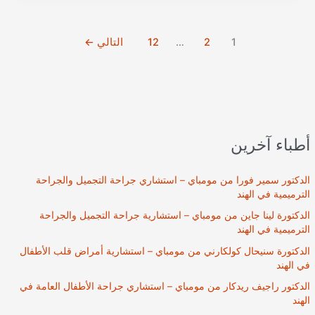
من
مومباي
–
1
2
…
12
التالي
←
أخصائي
طب
الأورام
والعلاج
الكيماوي
في
أطباء آخرين
الهند
الدكتور سمير فورا من مومباي – استشاري جراحة التجميل والجراحة
الترميمية في الهند
الدكتورة لينا جاين من مومباي – استشارية جراحة التجميل والجراحة
الترميمية في الهند
الدكتورة سنيحال كولكارني من مومباي – استشارية أمراض قلب الأطفال
في الهند
الدكتور راجيف ريدكار من مومباي – استشاري جراحة الأطفال العامة في
الهند