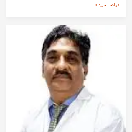
الدكتور
قراءة المزيد »
كيرتي
بوشان
من
مومباي
–
استشاري
جراحة
الأورام
العامة
في
الهند