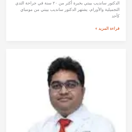
الدكتور سانديب بيبتي بخبرة أكثر من ٢٠ سنة في جراحة الثدي
التجميلية والأورام، يشتهر الدكتور سانديب بيبتي من مومباي
كأحد
الدكتور
قراءة المزيد »
سانديب
بيبتي
من
مومباي
–
أخصائي
جراحة
الثدي
التجميلية
والأورام
في
الهند