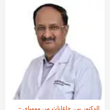
مومباي
–
استشاري
جراحة
الأورام
العامة
في
الهند
الدكتور بي. جاغاناث من مومباي –