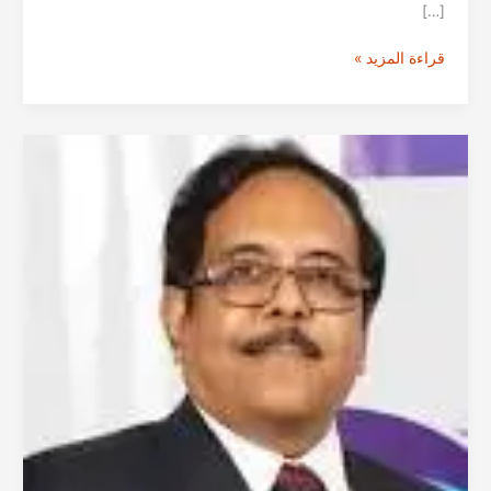
[…]
الدكتور
قراءة المزيد »
أشوك
ميهتا
من
مومباي
–
استشاري
جراحة
الأورام
العامة
في
الهند