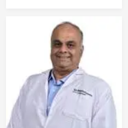
سانجاي
دودات
من
مومباي
–
أخصائي
جراحة
الأورام
العامة
في
الهند