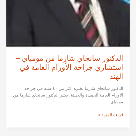
الدكتور سانجاي شارما من مومباي –
استشاري جراحة الأورام العامة في
الهند
الدكتور سانجاي شارما بخبرة أكثر من ٤٠ سنة في جراحة
الأورام العامة الحميدة والخبيثة، يعتبر الدكتور سانجاي شارما من
مومباي
الدكتور
قراءة المزيد »
سانجاي
شارما
من