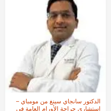
–
أخصائي
جراحة
الأورام
العامة
بالروبوتات
في
الهند
الدكتور سانجاي سينغ من مومباي –
استشاري جراحة الأورام العامة في