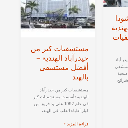
حيدراباد
الهندية
ودا
هندية
يات
مستشفيات كير من
حيدرآباد الهندية –
ر أباد
أفضل مستشفى
مستشفى
 صحية
بالهند
شرائح
مستشفيات كير من حيدرآباد
الهندية تأسست مستشفيات كير
في عام 1992 على يد فريق من
كبار أطباء القلب في الهند،
مستشفيات
قراءة المزيد »