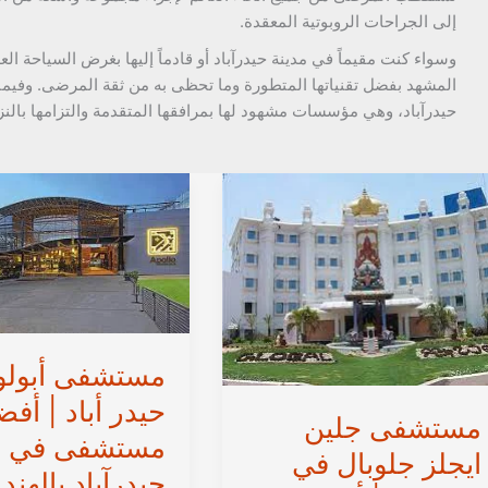
إلى الجراحات الروبوتية المعقدة.
وسواء كنت مقيماً في مدينة حيدرآباد أو قادماً إليها بغرض السياحة 
المشهد بفضل تقنياتها المتطورة وما تحظى به من ثقة المرضى. وف
حيدرآباد، وهي مؤسسات مشهود لها بمرافقها المتقدمة والتزامها بالنزا
مستشفى أبولو
حيدر أباد | أف
مستشفى جلين
مستشفى في
ايجلز جلوبال في
حيدرآباد بالهند