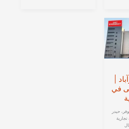
كير
من
حيدرآباد
الهندية
–
أفضل
مستشفى
بالهند
اد |
ى في
ة
ر، حيدر
تجارية
ال