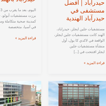
حيدراباد | أفضل
مستشفى في
ا
برزت مستشفيات أبولو، حي
حيدرآباد الهندية
كمدينة صحية متكاملة ومو
في آسيا، متخصصة
مستشفيات جلين ايجلز، حيدراباد،
الهند كانت مستشفيات جلين ايجلز،
مستشفى
قراءة المزيد »
الواقعة في لاكدي كا بول، أول
أبولو
منشأة مستشفيات جلين
في
ايجلز افتتحت في […]
حيدر
أباد
مستشفى
قراءة المزيد »
|
جلين
أفضل
ايجلز
مستشفى
جلوبال
في
في
حيدرآباد
حيدراباد
بالهند
|
أفضل