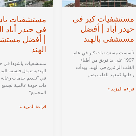
مستشفى
في
مستشفيات كير في
حيدرآباد
مستشفيات ياش
الهندية
حيدر أباد | أفضل
في حيدر أباد ال
مستشفى بالهند
| أفضل مستشف
الهند
تأسست مستشفيات كير في عام
1997 على يد فريق من أطباء
مستشفيات ياشودا في حيد
القلب الرائدين في الهند، وبدأت
الهندية تتمثل فلسفة ال
رحلتها كمعهد للقلب يضم
في “تقديم خدمات رعاية
ذات جودة عالمية لجميع 
مستشفيات
قراءة المزيد »
المجتمع”
كير
في
مستشفيات
قراءة المزيد »
حيدر
ياشودا
أباد
في
|
حيدر
أفضل
أباد