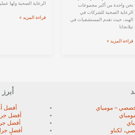
الرعاية الصحية ولها عملي
نحن واحدة من أكبر مجموعات
الرعاية الصحية للشركات في
مستشفيات
قراءة المزيد »
الهند، حيث تقدم المستشفيات في
ميديكوفر
تيلانجانا
حيدرآباد
|
مستشفيات
قراءة المزيد »
أفضل
كيمز،
مستشفى
حيدر
في
أباد
حيدر
|
أباد
افضل
الهندية
مستشفيات
د
أبرز 
حيدرآباد
الهندية
خصصي – مومباي
أفضل أط
ومباي
أفضل جرا
اي
أفضل جرا
صي،
لكناو
أفضل جراح