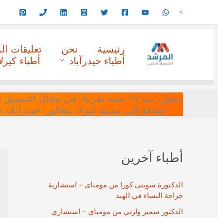
خطي
البحث
لى
لمحتوى
رئيسية
نحن
تعليقات ا
أطباء حيدرآباد
أطباء كيرلا
نعمل، منذ ١٦ سنة تقريبا، في مجا
إضافة إلى مدينة كيرلا، بنغالور، حيدرآباد،
أطباء آخرين
الدكتورة سويتي كورا من مومباي – استشارية
جراحة النساء في الهند
الدكتور سمير وارتي من مومباي – استشاري