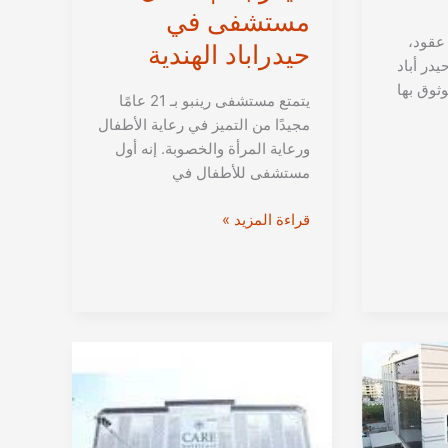
مستشفى في
ليوم، بعد ما يقرب من 3 عقود،
حيدراباد الهندية
در أباد
ثوق بها
يتمتع مستشفى رينبو بـ 21 عامًا
مجيدًا من التميز في رعاية الأطفال
ورعاية المرأة والخصوبة. إنه أول
مستشفى للأطفال في
مستشفى
قراءة المزيد »
رينبو
للنساء
والأطفال
في
حيدرآباد
|
أفضل
مستشفى
في