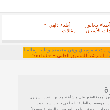
طباء بنغالور
أطباء دلهي
دات الأسنان
مقالات
 في مدينة مومباي وهي معتمدة وطنيا وعالميا
ا:
المرشد للتنسيق الطبي – YouTube
ة
برز أهمية العثور على منشأة تجمع بين التميز السريري
أكثر المؤسسات الطبية تطوراً في جنوب آسيا، حيث
مات الطبية، بدءاً من الفحوصات الروتينية ووصولاً