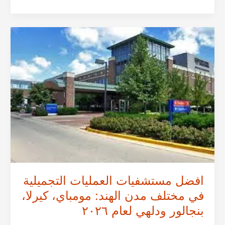
مستشفيات
وعيادات
الهند
للأسنان
في
مختلف
مدن
الهند:
مومباي،
بنجالور،
كيرلا،
دلهي
لعام
٢٠٢٦
افضل مستشفيات العمليات التجميلية
في مختلف مدن الهند: مومباي، كيرلا،
بنجالور ودلهي لعام ٢٠٢٦