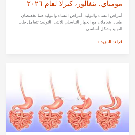
مومباي، بنغالور، كيرلا لعام ٢٠٢٦
أمراض النساء والتوليد: أمراض النساء والتوليد هما تخصصان
طبيان يتعاملان مع الجهاز التناسلي للأنثى. التوليد: تتعامل طب
التوليد بشكل أساسي
افضل
قراءة المزيد »
مستشفيات
أمراض
النساء
والتوليد
في
مختلف
مدن
الهند:
مومباي،
بنغالور،
كيرلا
لعام
٢٠٢٦