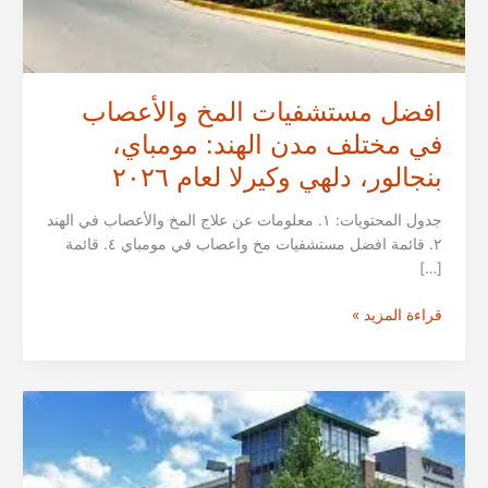
افضل مستشفيات المخ والأعصاب
في مختلف مدن الهند: مومباي،
بنجالور، دلهي وكيرلا لعام ٢٠٢٦
جدول المحتويات: ١. معلومات عن علاج المخ والأعصاب في الهند
٢. قائمة افضل مستشفيات مخ واعصاب في مومباي ٤. قائمة
[…]
افضل
قراءة المزيد »
مستشفيات
المخ
والأعصاب
في
مختلف
مدن
الهند: