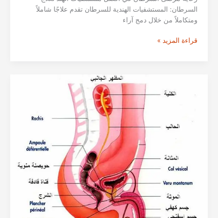
السرطان: المستشفيات الهندية للسرطان تقدم علاجًا شاملاً
ومتكاملاً من خلال دمج آراء
افضل
قراءة المزيد »
مستشفيات
السرطان
والأورام
في
مختلف
المدن:
مومباي،
بنجالور،
نيودلهي
الهندية
لعام
2026