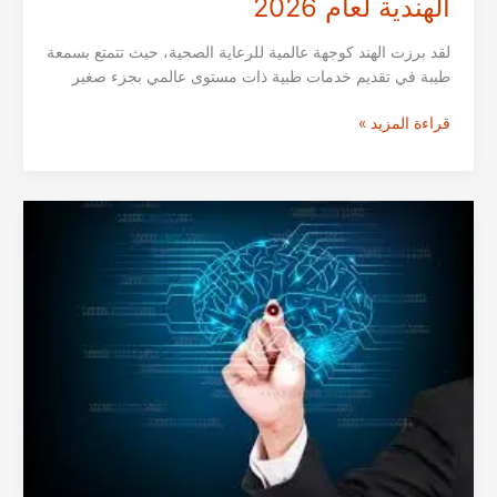
الهندية لعام 2026
لقد برزت الهند كوجهة عالمية للرعاية الصحية، حيث تتمتع بسمعة
طيبة في تقديم خدمات طبية ذات مستوى عالمي بجزء صغير
قائمة
قراءة المزيد »
افضل
مستشفيات
العظام
في
مختلف
المدن
ممباي،
دلهي،
بنغالور
الهندية
لعام
2026