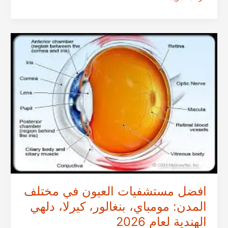
مستشفيات
علاج
الجلطات
في
مختلف
المدن:
كيرلا،
بنغالور،
مومباي
الهندية
لعام
2026
افضل مستشفيات العيون في مختلف
المدن: مومباي، بنغالور، كيرلا، دلهي
الهندية لعام 2026