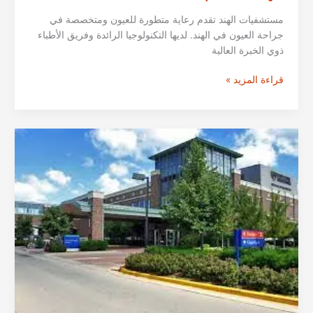
مستشفيات الهند تقدم رعاية متطورة للعيون ومتخصصة في
جراحة العيون في الهند. لديها التكنولوجيا الرائدة وفريق الأطباء
ذوي الخبرة العالية
افضل
قراءة المزيد »
مستشفيات
العيون
في
مختلف
المدن:
مومباي،
بنغالور،
كيرلا،
دلهي
الهندية
لعام
2026