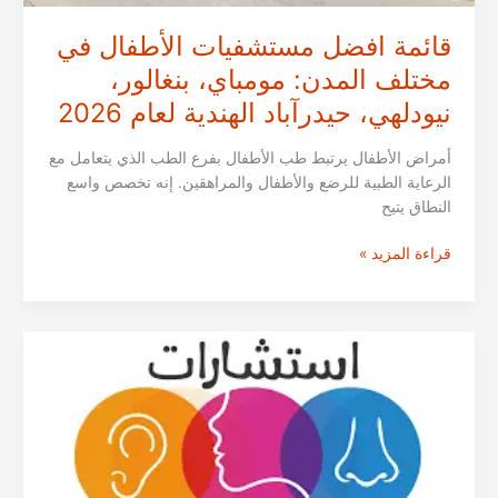
قائمة افضل مستشفيات الأطفال في
مختلف المدن: مومباي، بنغالور،
نيودلهي، حيدرآباد الهندية لعام 2026
أمراض الأطفال يرتبط طب الأطفال بفرع الطب الذي يتعامل مع
الرعاية الطبية للرضع والأطفال والمراهقين. إنه تخصص واسع
النطاق يتيح
قائمة
قراءة المزيد »
افضل
مستشفيات
الأطفال
في
مختلف
المدن:
مومباي،
بنغالور،
نيودلهي،
حيدرآباد