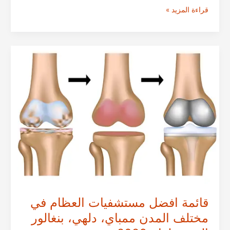
قائمة
قراءة المزيد »
افضل
مستشفيات
زراعة
الكبد
في
مختلف
المدن
مومباي،
بنغالور،
دلهي
الهندية
قائمة افضل مستشفيات العظام في
مختلف المدن ممباي، دلهي، بنغالور