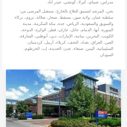
مدراس، شيناي، كيرلا، كوتشي، حيدر أباد.
نحن، المرشد لتنسيق العلاج بالخارج، نستقبل المرضى من:
سلطنة عمان، ولاية صور، مسقط، صحار، صلالة، نزوى، بركاء
والسويق والسعودية، الرياض، جدة، مكة المكرمة، مدينة
المنورة، أبها، الدمام، حائل، جازان، قطر، الوكرة، الدوحة،
الكويت، البحرين، منامة، الإمارات، دبي، أبوظبي، الشارقة،
العين، العراق، بغداد، النجف، كربلاء، أربيل، كردستان،
السليمانية، اليمن، صنعاء، عدن، الحديدة، إب، الخرطوم،
السودان