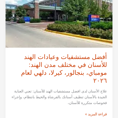
مومباي،
بنجالور،
دلهي
وكيرلا
لعام
٢٠٢٦
أفضل مستشفيات وعيادات الهند
للأسنان في مختلف مدن الهند:
مومباي، بنجالور، كيرلا، دلهي لعام
٢٠٢٦
علاج الأسنان لدى افضل مستشفيات الهند للأسنان: تعني العناية
الجيدة بالأسنان تنظيف أسنانك بالفرشاة والخيط بانتظام، وإجراء
فحوصات متكررة للأسنان،
أفضل
قراءة المزيد »