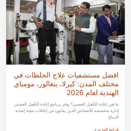
نيولهي،
بنجالور،
كيرالا
الهندية
لعام
2026
افضل مستشفيات علاج الجلطات في
مختلف المدن: كيرلا، بنغالور، مومباي
الهندية لعام 2026
ما هي إعادة التأهيل العصبي؟ يوفر برنامج إعادة التأهيل العصبي
إدارة متخصصة للأشخاص الذين يعانون من إعاقات نتيجة إصابة
الدماغ
افضل
قراءة المزيد »