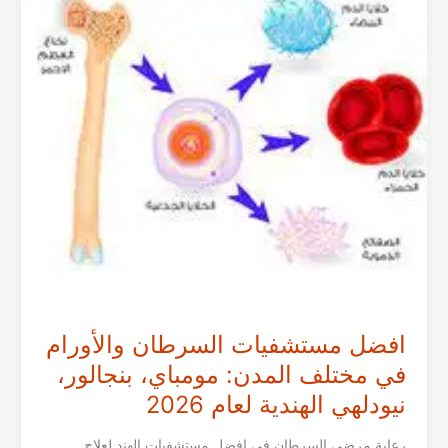
مختلف
المدن:
كيرلا،
ممباي،
بنغالور
الهندية
2026
افضل مستشفيات السرطان والأورام
في مختلف المدن: مومباي، بنجالور،
نيودلهي الهندية لعام 2026
رعاية مرضى السرطان في افضل مستشفيات الهند لعلاج