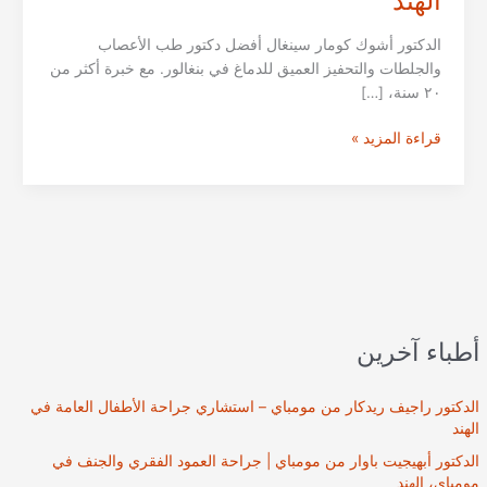
الهند
الدكتور أشوك كومار سينغال أفضل دكتور طب الأعصاب
والجلطات والتحفيز العميق للدماغ في بنغالور. مع خبرة أكثر من
٢٠ سنة، […]
الدكتور
قراءة المزيد »
أشوك
كومار
سينغال
من
بنجلور
|
طب
المخ
أطباء آخرين
والأعصاب
بنغالور،
الهند
الدكتور راجيف ريدكار من مومباي – استشاري جراحة الأطفال العامة في
الهند
الدكتور أبهيجيت باوار من مومباي | جراحة العمود الفقري والجنف في
مومباي، الهند