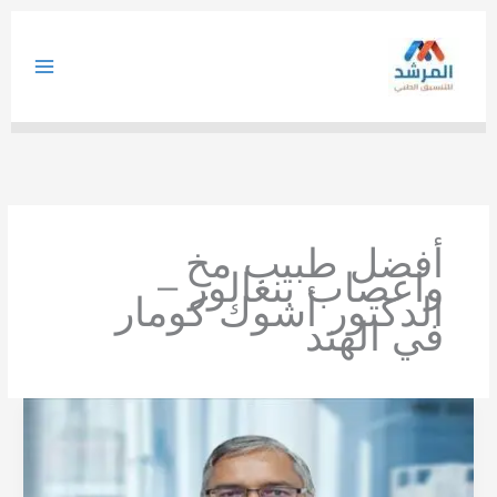
خطي
لى
لمحتوى
أفضل طبيب مخ
واعصاب بنغالور –
الدكتور أشوك كومار
في الهند