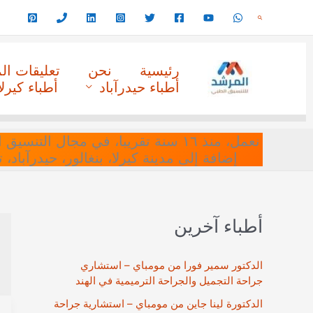
خطي
البحث
لى
لمحتوى
رئيسية
نحن
تعليقات ا
أطباء حيدرآباد
أطباء كيرلا
نعمل، منذ ١٦ سنة تقريبا، في مجا
إضافة إلى مدينة كيرلا، بنغالور، حيدرآباد،
أطباء آخرين
الدكتور سمير فورا من مومباي – استشاري
جراحة التجميل والجراحة الترميمية في الهند
الدكتورة لينا جاين من مومباي – استشارية جراحة