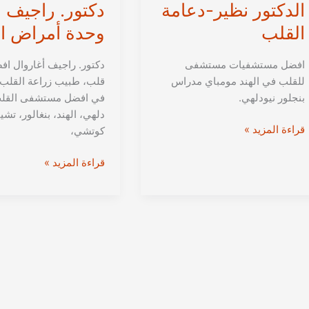
الدكتور نظير-دعامة
دكتور. راجيف 
القلب
وحدة أمراض ا
افضل مستشفيات مستشفى
دكتور. راجيف أغاروال ا
للقلب في الهند مومباي مدراس
قلب، طبيب زراعة القلب 
بنجلور نيودلهي.
في افضل مستشفى القل
دلهي، الهند، بنغالور، تشي
الدكتور
قراءة المزيد »
كوتشي،
نظير-
دعامة
دكتور.
قراءة المزيد »
القلب
راجيف
رئيس
وحدة
أمراض
القلب