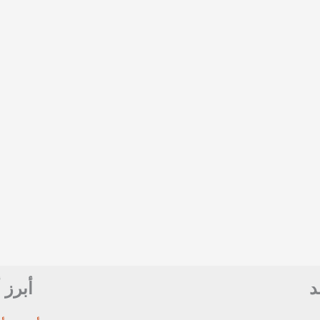
د
أبرز 