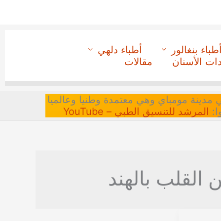
طباء بنغالور
أطباء دلهي
دات الأسنان
مقالات
 في مدينة مومباي وهي معتمدة وطنيا وعالميا
ا:
المرشد للتنسيق الطبي – YouTube
 القلب بالهند