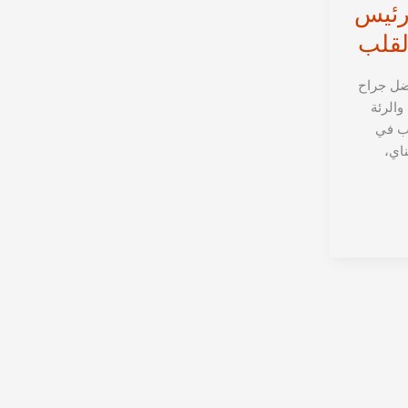
رئيس
لقلب
فضل جراح
والرئة
ب في
ناي،