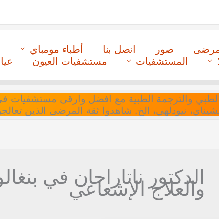
لمرضى
صور
اتصل بنا
أطباء مومباي
أ
المستشفيات
مستشفيات العيون
عيا
ل التنسيق الطبي والترجمة الطبية مع افضل وارقى مستشفيات
 تشيناي، نيودلهي، الخ. شاهدوا ثقة المرضى الذين تعالجو
الدكتور ناتاراجان في بنغال
والعلاج الإشعاعي