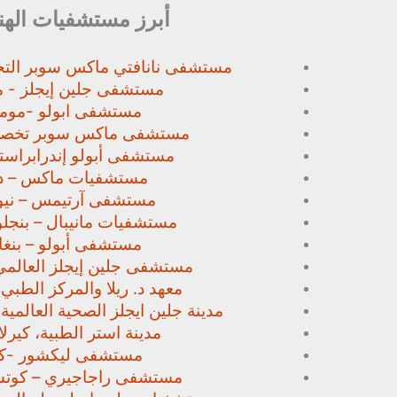
أبرز مستشفيات الهن
مستشفى نانافتي ماكس سوبر
الت
مستشفى جلين إيجلز - م
مستشفى ابولو -مومب
مستشفى ماكس سوبر تخص
مستشفى أبولو إندرابراستا
مستشفيات ماكس – د
مستشفى آرتيمس – نيو
مستشفيات مانيبال – بنجل
مستشفى أبولو – بنغا
مستشفى جلين إيجلز العالمي
معهد د. ريلا والمركز الطبي
مدينة جلين ايجلز الصحية العالمية 
مدينة استر الطبية، كيرلا،
مستشفى ليكشور -كي
مستشفى راجاجيري – كوتشي