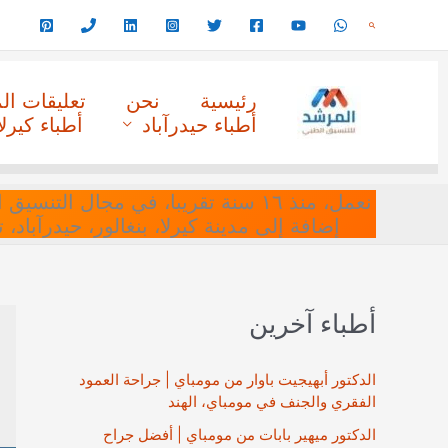
خطي
البحث
لى
لمحتوى
رئيسية
نحن
تعليقات ا
أطباء حيدرآباد
أطباء كيرلا
نعمل، منذ ١٦ سنة تقريبا، في مجا
إضافة إلى مدينة كيرلا، بنغالور، حيدرآباد،
أطباء آخرين
الدكتور أبهيجيت باوار من مومباي | جراحة العمود
الفقري والجنف في مومباي، الهند
الدكتور ميهير بابات من مومباي | أفضل جراح