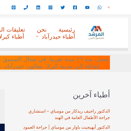
خطي
البحث
لى
لمحتوى
رئيسية
نحن
تعليقات ا
أطباء حيدرآباد
أطباء كيرلا
نعمل، منذ ١٦ سنة تقريبا، في مجا
إضافة إلى مدينة كيرلا، بنغالور، حيدرآباد،
أطباء آخرين
الدكتور راجيف ريدكار من مومباي – استشاري
جراحة الأطفال العامة في الهند
الدكتور أبهيجيت باوار من مومباي | جراحة العمود