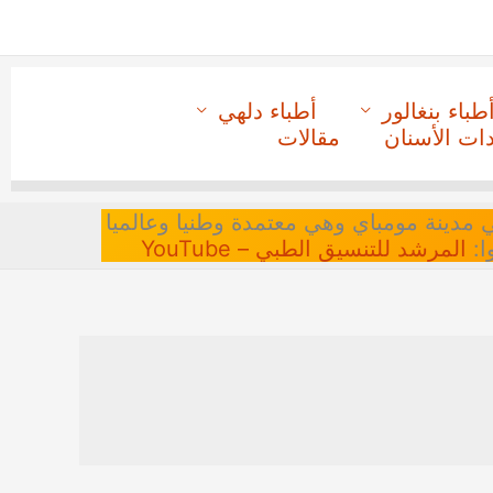
طباء بنغالور
أطباء دلهي
دات الأسنان
مقالات
 في مدينة مومباي وهي معتمدة وطنيا وعالميا
ا:
المرشد للتنسيق الطبي – YouTube