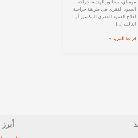
مومباي، بنجالور الهندية: جراحة
العمود الفقري هي طريقة جراحية
لعلاج العمود الفقري المكسور أو
التالف […]
تكلفة
قراءة المزيد »
عمليات
العمود
الفقري
في
مستشفيات
مومباي،
بنجالور
الهندية
د
أبرز 