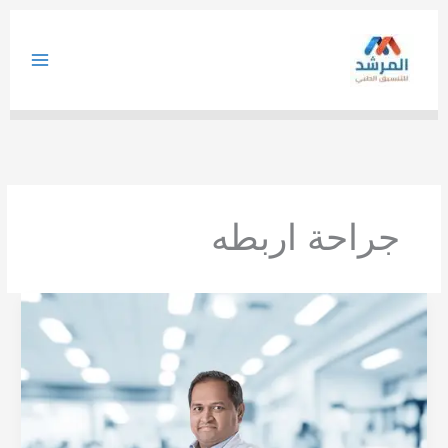
خطي
لى
لمحتوى
جراحة اربطه