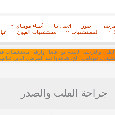
لمرضى
صور
اتصل بنا
أطباء مومباي
أ
المستشفيات
مستشفيات العيون
عيا
ل التنسيق الطبي والترجمة الطبية مع افضل وارقى مستشفيات
 تشيناي، نيودلهي، الخ. شاهدوا ثقة المرضى الذين تعالجو
جراحة القلب والصدر