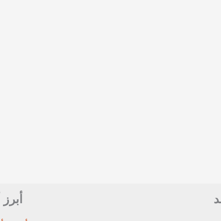
افضل
طبيب
جراحة
القلب
والصدر
والأوعية
الدموية
بالهند
د
أبرز 