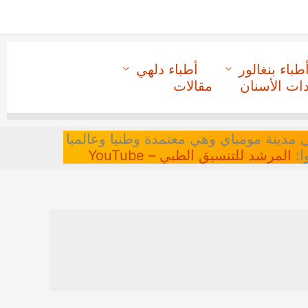
طباء بنغالور
أطباء دلهي
دات الأسنان
مقالات
 في مدينة مومباي وهي معتمدة وطنيا وعالميا
ا:
المرشد للتنسيق الطبي – YouTube