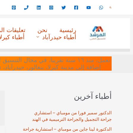
خطي
البحث
لى
لمحتوى
رئيسية
نحن
تعليقات ا
أطباء حيدرآباد
أطباء كيرلا
نعمل، منذ ١٦ سنة تقريبا، في مجا
إضافة إلى مدينة كيرلا، بنغالور، حيدرآباد،
أطباء آخرين
الدكتور سمير فورا من مومباي – استشاري
جراحة التجميل والجراحة الترميمية في الهند
الدكتورة لينا جاين من مومباي – استشارية جراحة