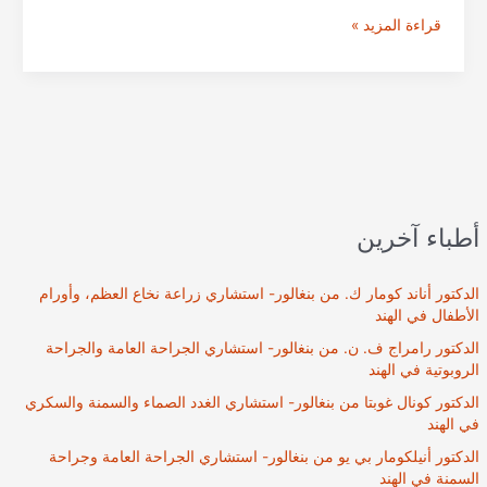
الدكتور
قراءة المزيد »
راميش
ب.
من
بنغالور
|
جراحة
أوعية
القلب
أطباء آخرين
التداخلية
في
بنجالور،
الدكتور أناند كومار ك. من بنغالور- استشاري زراعة نخاع العظم، وأورام
الهند
الأطفال في الهند
الدكتور رامراج ف. ن. من بنغالور- استشاري الجراحة العامة والجراحة
الروبوتية في الهند
الدكتور كونال غوبتا من بنغالور- استشاري الغدد الصماء والسمنة والسكري
في الهند
الدكتور أنيلكومار بي يو من بنغالور- استشاري الجراحة العامة وجراحة
السمنة في الهند