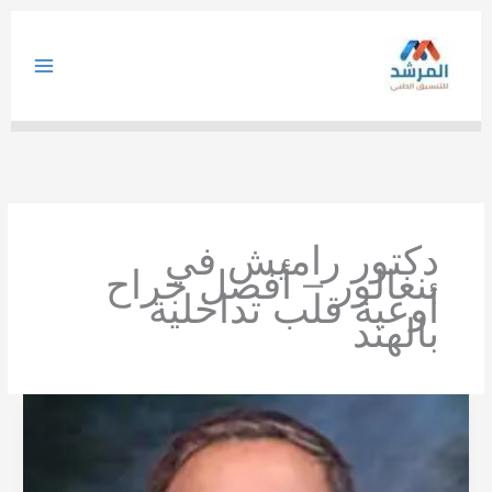
خطي
لى
لمحتوى
دكتور راميش في
بنغالور – أفضل جراح
أوعية قلب تداخلية
بالهند