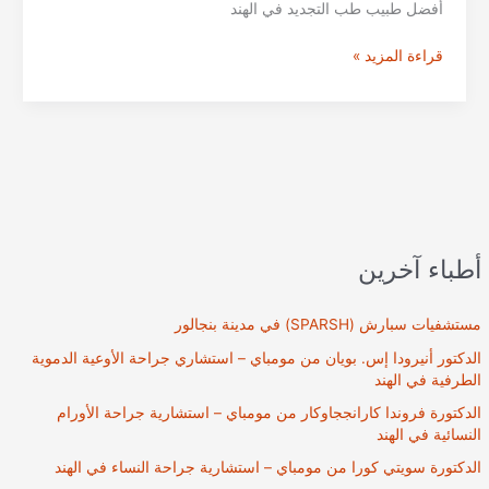
أفضل طبيب طب التجديد في الهند
زرع
قراءة المزيد »
نخاع
العظم
في
الهند
أطباء آخرين
مستشفيات سبارش (SPARSH) في مدينة بنجالور
الدكتور أنيرودا إس. بويان من مومباي – استشاري جراحة الأوعية الدموية
الطرفية في الهند
الدكتورة فروندا كارانججاوكار من مومباي – استشارية جراحة الأورام
النسائية في الهند
الدكتورة سويتي كورا من مومباي – استشارية جراحة النساء في الهند