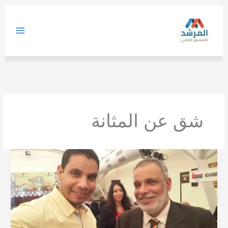
خطي
لى
لمحتوى
شق عن المثانة