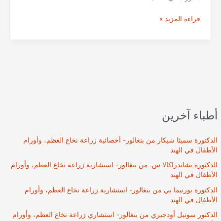
الدكتور
قراءة المزيد »
راجيف
رانجان
|
علاج
أمراض
الجهاز
الهضمي
والباطنية
أطباء آخرين
|
افضل
مستشفيات
الدكتورة سميثا شيكار من بنغالور- أخصائية زراعة نخاع العظم، وأورام
الهند
الأطفال في الهند
الدكتورة تشاندراكالا س. من بنغالور- استشارية زراعة نخاع العظم، وأورام
الأطفال في الهند
الدكتورة بورنيما بي من بنغالور- استشارية زراعة نخاع العظم، وأورام
الأطفال في الهند
الدكتور سونيل أودجيري من بنغالور- استشاري زراعة نخاع العظم، وأورام