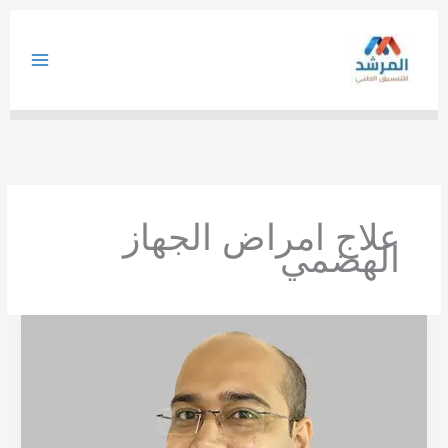
خطي
لى
لمحتوى
علاج امراض الجهاز
الهضمي