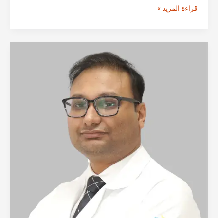
الدكتور
قراءة المزيد »
جايندرا
شوكلا
|
علاج
أمراض
الجهاز
الهضمي
والكبد
الهند