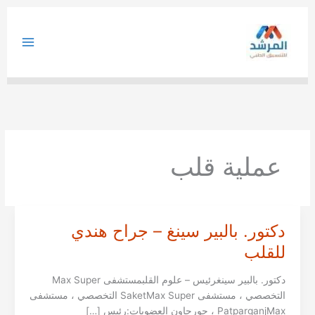
خطي
لى
لمحتوى
عملية قلب
دكتور. بالبير سينغ – جراح هندي
للقلب
دكتور. بالبير سينغرئيس – علوم القلبمستشفى Max Super
التخصصي ، مستشفى SaketMax Super التخصصي ، مستشفى
PatparganjMax ، جورجاون العضويات:رئيس […]