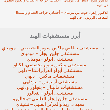
الدكتور فينود رامبال من مومباي | أخصائي جراحة الأعصاب والعمود الفقري
في الهند
الدكتور راهول خوت من مومباي – أخصائي جراحة العظام واستبدال
المفاصل الروبوتي في الهند
أبرز مستشفيات الهند
مستشفى نانافتي ماكس سوبر
التخصصي – مومباي
مستشفى جلين إيجلز - مومباي
مستشفى ابولو -مومباي
مستشفى ماكس سوبر تخصصي،
لكناو
مستشفى أبولو إندرابراستا – دلهي
مستشفيات ماكس – دلهي
مستشفى آرتيمس – نيودلهي
مستشفيات مانيبال – بنجلور
ودلهي
مستشفى أبولو – بنغالور
مستشفى جلين إيجلز العالمي –
بنجالورو
معهد د. ريلا والمركز الطبي – تشيناي
مدينة جلين ايجلز الصحية العالمية – تشيناي، الهند