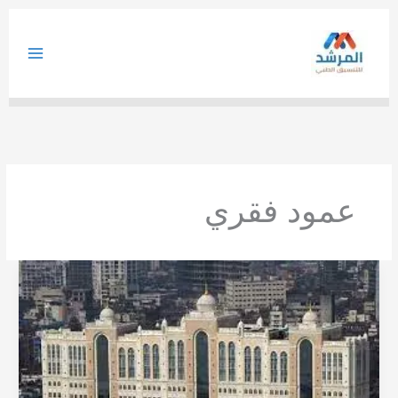
خطي
لى
لمحتوى
عمود فقري