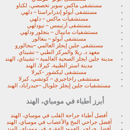
مستشفى ماكس سوبر تخصصي،
لكناو
مستشفى أبولو إندرابراستا – دلهي
مستشفيات ماكس – دلهي
مستشفى آرتيمس – نيودلهي
مستشفيات مانيبال – بنجلور
ودلهي
مستشفى أبولو – بنغالور
مستشفى جلين إيجلز العالمي –
بنجالورو
معهد د. ريلا والمركز الطبي – تشيناي
مدينة جلين ايجلز الصحية العالمية – تشيناي، الهند
مدينة استر الطبية، كيرلا، الهند
مستشفى ليكشور -كيرلا
مستشفى راجاجيري – كوتشي، كيرلا
مستشفيات جلين إيجلز جلوبال –
حيدراباد، الهند
أبرز أطباء في مومباي، الهند
أفضل أطباء جراحة القلب في مومباي، الهند
أفضل جراحي المخ والأعصاب في مومباي، الهند
أفضل جراحي العمود الفقري في مومباي، الهند