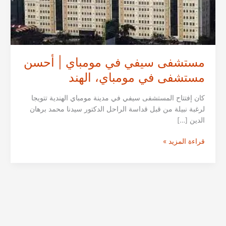
مستشفى سيفي في مومباي | أحسن
مستشفى في مومباي، الهند
كان إفتتاح المستشفى سيفي في مدينة مومباي الهندية تتويجا
لرغبة نبيلة من قبل قداسة الراحل الدكتور سيدنا محمد برهان
الدين […]
مستشفى
قراءة المزيد »
سيفي
في
مومباي
|
أحسن
مستشفى
في