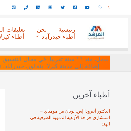
خطي
البحث
لى
لمحتوى
رئيسية
نحن
تعليقات ا
أطباء حيدرآباد
أطباء كيرلا
نعمل، منذ ١٦ سنة تقريبا، في مجا
إضافة إلى مدينة كيرلا، بنغالور، حيدرآباد،
أطباء آخرين
الدكتور أنيرودا إس. بويان من مومباي –
استشاري جراحة الأوعية الدموية الطرفية في
الهند