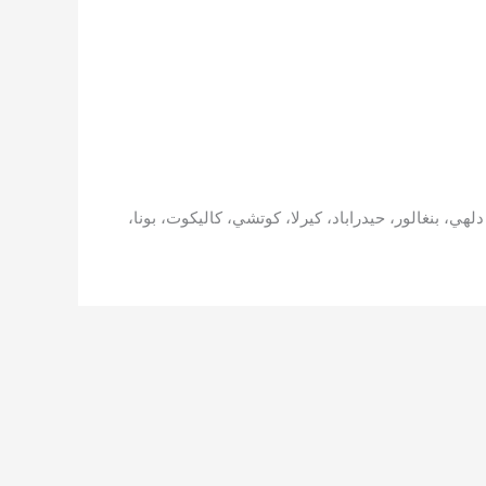
 بنغالور، حيدراباد، كيرلا، كوتشي، كاليكوت، بونا،