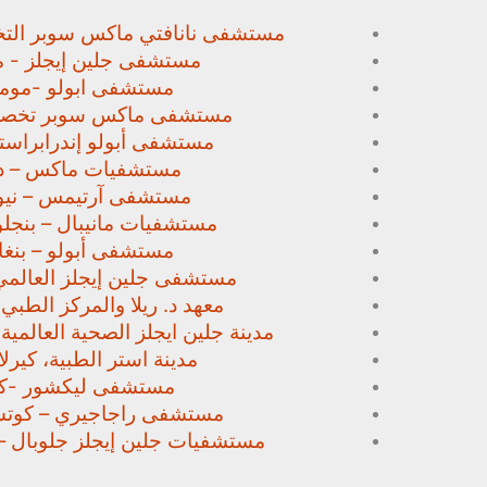
مستشفى نانافتي ماكس سوبر
الت
مستشفى جلين إيجلز - م
مستشفى ابولو -مومب
مستشفى ماكس سوبر تخص
مستشفى أبولو إندرابراستا
مستشفيات ماكس – د
مستشفى آرتيمس – نيو
مستشفيات مانيبال – بنجل
مستشفى أبولو – بنغا
مستشفى جلين إيجلز العالمي
معهد د. ريلا والمركز الطبي
مدينة جلين ايجلز الصحية العالمية 
مدينة استر الطبية، كيرلا،
مستشفى ليكشور -كي
مستشفى راجاجيري – كوتشي
مستشفيات جلين إيجلز جلوبال –