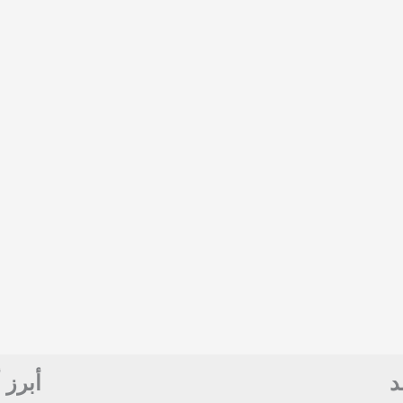
د
أبرز 