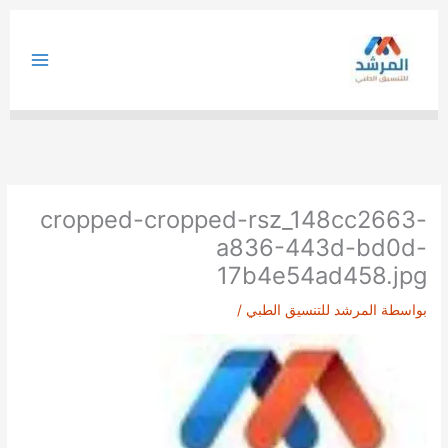
خطي
لى
لمحتوى
cropped-cropped-rsz_148cc2663-
a836-443d-bd0d-
17b4e54ad458.jpg
بواسطة
المرشد للتنسيق الطبي
/